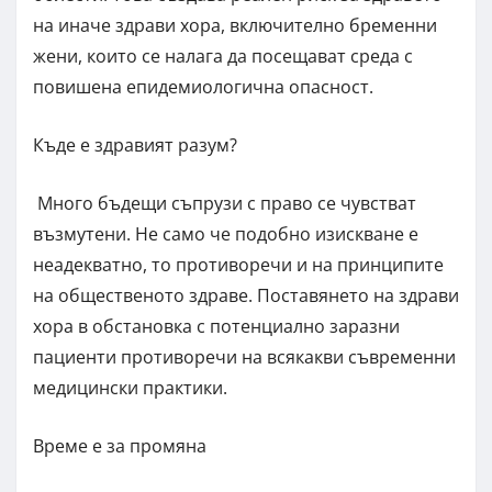
на иначе здрави хора, включително бременни
жени, които се налага да посещават среда с
повишена епидемиологична опасност.
Къде е здравият разум?
Много бъдещи съпрузи с право се чувстват
възмутени. Не само че подобно изискване е
неадекватно, то противоречи и на принципите
на общественото здраве. Поставянето на здрави
хора в обстановка с потенциално заразни
пациенти противоречи на всякакви съвременни
медицински практики.
Време е за промяна