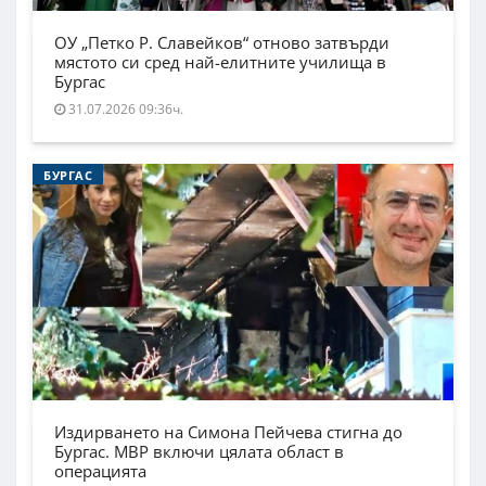
ОУ „Петко Р. Славейков“ отново затвърди
мястото си сред най-елитните училища в
Бургас
31.07.2026 09:36ч.
БУРГАС
Издирването на Симона Пейчева стигна до
Бургас. МВР включи цялата област в
операцията