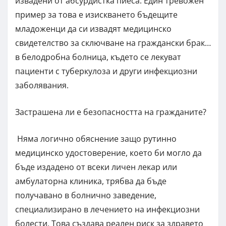
извадени от абсурдистка пиеса. Един тревожен
пример за това е изискването бъдещите
младоженци да си извадят медицинско
свидетелство за сключване на граждански брак…
в белодробна болница, където се лекуват
пациенти с туберкулоза и други инфекциозни
заболявания.
Застрашена ли е безопасността на гражданите?
Няма логично обяснение защо рутинно
медицинско удостоверение, което би могло да
бъде издадено от всеки личен лекар или
амбулаторна клиника, трябва да бъде
получавано в болнично заведение,
специализирано в лечението на инфекциозни
болести. Това създава реален риск за здравето