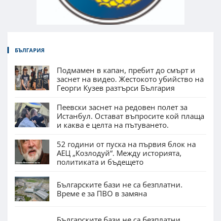
БЪЛГАРИЯ
Подмамен в капан, пребит до смърт и
заснет на видео. Жестокото убийство на
Георги Кузев разтърси България
Пеевски заснет на редовен полет за
Истанбул. Остават въпросите кой плаща
и каква е целта на пътуването.
52 години от пуска на първия блок на
АЕЦ „Козлодуй“. Между историята,
политиката и бъдещето
Българските бази не са безплатни.
Време е за ПВО в замяна
Българските бази не са безплатни.