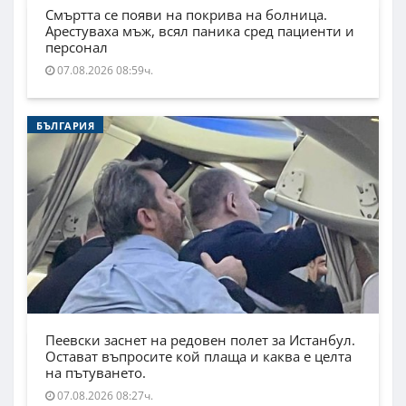
Смъртта се появи на покрива на болница.
Арестуваха мъж, всял паника сред пациенти и
персонал
07.08.2026 08:59ч.
БЪЛГАРИЯ
Пеевски заснет на редовен полет за Истанбул.
Остават въпросите кой плаща и каква е целта
на пътуването.
07.08.2026 08:27ч.