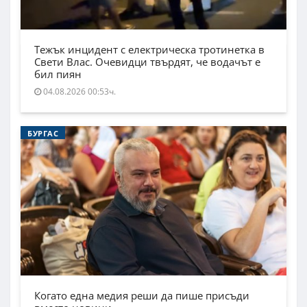
Тежък инцидент с електрическа тротинетка в
Свети Влас. Очевидци твърдят, че водачът е
бил пиян
04.08.2026 00:53ч.
БУРГАС
Когато една медия реши да пише присъди