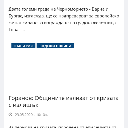
Двата големи града на Черноморието - Варна и
Бургас, изглежда, ще се надпреварват за европейско
финансиране за изграждане на градска железница.
Това с...
БЪЛГАРИЯ
ВОДЕЩИ НОВИНИ
Горанов: Общините излизат от кризата
с излишък
23.05.2020г. 10:10ч.
За периода на кризата, породена от епидемията от