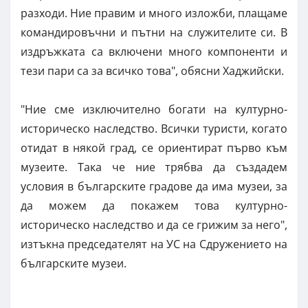
разходи. Ние правим и много изложби, плащаме
командировъчни и пътни на служителите си. В
издръжката са включени много компоненти и
тези пари са за всичко това", обясни Хаджийски.
"Ние сме изключително богати на културно-
историческо наследство. Всички туристи, когато
отидат в някой град, се ориентират първо към
музеите. Така че ние трябва да създадем
условия в българските градове да има музеи, за
да можем да покажем това културно-
историческо наследство и да се грижим за него",
изтъкна председателят на УС на Сдружението на
българските музеи.