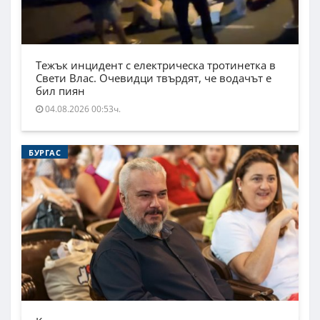
Тежък инцидент с електрическа тротинетка в
Свети Влас. Очевидци твърдят, че водачът е
бил пиян
04.08.2026 00:53ч.
БУРГАС