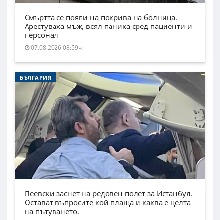
Смъртта се появи на покрива на болница.
Арестуваха мъж, всял паника сред пациенти и
персонал
07.08.2026 08:59ч.
БЪЛГАРИЯ
Пеевски заснет на редовен полет за Истанбул.
Остават въпросите кой плаща и каква е целта
на пътуването.