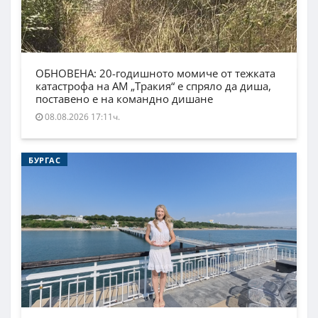
ОБНОВЕНА: 20-годишното момиче от тежката
катастрофа на АМ „Тракия“ е спряло да диша,
поставено е на командно дишане
08.08.2026 17:11ч.
БУРГАС