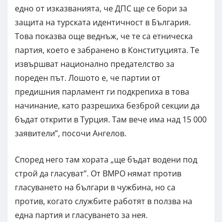
едно от изказванията, че ДПС ще се бори за
защита на турската идентичност в България.
Това показва още веднъж, че те са етническа
партия, което е забранено в Конституцията. Те
извършват национално предателство за
пореден път. Лошото е, че партии от
предишния парламент ги подкрепиха в това
начинание, като разрешиха безброй секции да
бъдат открити в Турция. Там вече има над 15 000
заявители”, посочи Ангелов.
Според него там хората „ще бъдат водени под
строй да гласуват”. От ВМРО нямат против
гласуването на българи в чужбина, но са
против, когато службите работят в ползва на
една партия и гласуването за нея.