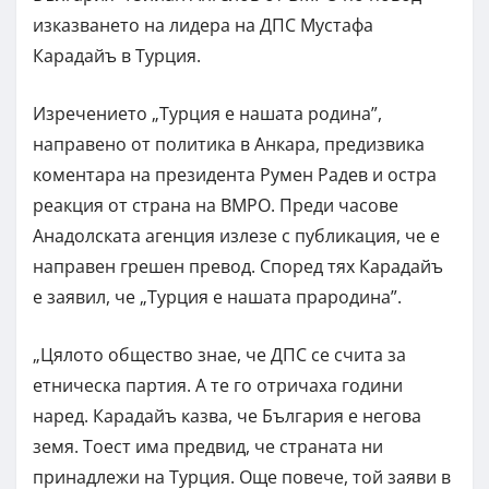
изказването на лидера на ДПС Мустафа
Карадайъ в Турция.
Изречението „Турция е нашата родина”,
направено от политика в Анкара, предизвика
коментара на президента Румен Радев и остра
реакция от страна на ВМРО. Преди часове
Анадолската агенция излезе с публикация, че е
направен грешен превод. Според тях Карадайъ
е заявил, че „Турция е нашата прародина”.
„Цялото общество знае, че ДПС се счита за
етническа партия. А те го отричаха години
наред. Карадайъ казва, че България е негова
земя. Тоест има предвид, че страната ни
принадлежи на Турция. Още повече, той заяви в