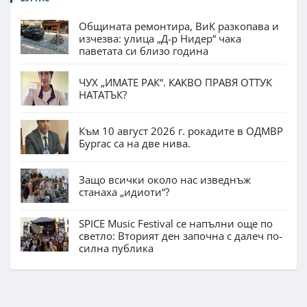
Общината ремонтира, ВиК разкопава и
изчезва: улица „Д-р Нидер“ чака
паветата си близо година
ЧУХ „ИМАТЕ РАК“. КАКВО ПРАВЯ ОТТУК
НАТАТЪК?
Към 10 август 2026 г. рокадите в ОДМВР
Бургас са на две нива.
Защо всички около нас изведнъж
станаха „идиоти“?
SPICE Music Festival се напълни още по
светло: Вторият ден започна с далеч по-
силна публика