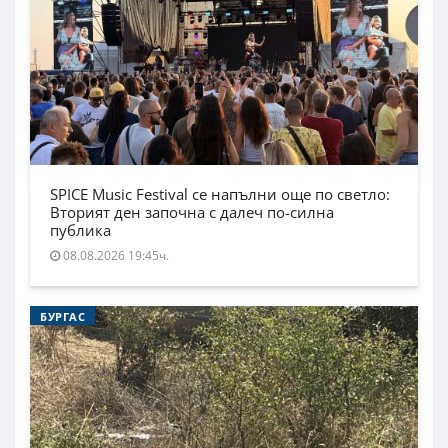
SPICE Music Festival се напълни още по светло:
Вторият ден започна с далеч по-силна
публика
08.08.2026 19:45ч.
БУРГАС