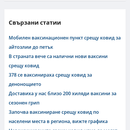
Свързани статии
Мобилен ваксинационен пункт срещу ковид за
айтозлии до петък
В страната вече са налични нови ваксини
срещу ковид
378 се ваксинираха срещу ковид за
денонощието
Доставиха у нас близо 200 хиляди ваксини за
сезонен грип
Започва ваксиниране срещу ковид по
населени места в региона, вижте графика