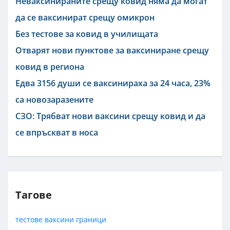
Неваксинираните срещу ковид няма да могат
да се ваксинират срещу омикрон
Без тестове за ковид в училищата
Отварят нови пунктове за ваксиниране срещу
ковид в региона
Едва 3156 души се ваксинираха за 24 часа, 23%
са новозаразените
СЗО: Трябват нови ваксини срещу ковид и да
се впръскват в носа
Тагове
тестове
ваксини
граници