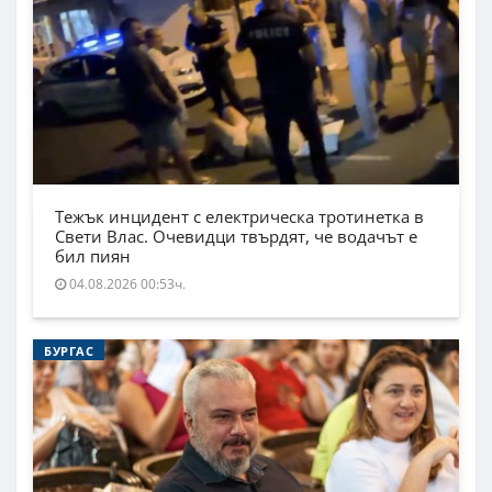
Тежък инцидент с електрическа тротинетка в
Свети Влас. Очевидци твърдят, че водачът е
бил пиян
04.08.2026 00:53ч.
БУРГАС