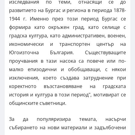
изследвания по теми, отнасящи се до
развитието на Бургас и региона в периода 1878-
1944 г. Именно през този период Бургас се
формира като окръжен град, като селище с
градска култура, като административен, военен,
икономически и транспортен център на
Югоизточна България. Съществуващите
проучвания в тази насока са повече или по-
малко епизодични и обобщаващи, с някои
изключения, което създава затруднение при
коректното възстановяване на градската
история и култура в този период", мотивират се
общинските съветници.
За да популяризира темата, насърчи
събирането на нови материали и задълбочени