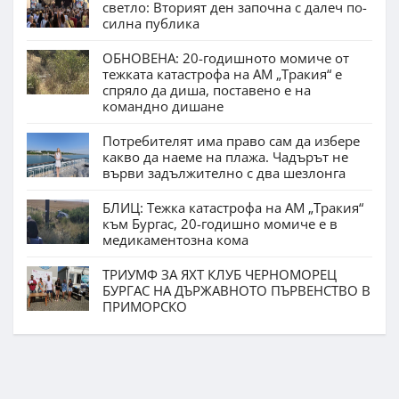
светло: Вторият ден започна с далеч по-
силна публика
ОБНОВЕНА: 20-годишното момиче от
тежката катастрофа на АМ „Тракия“ е
спряло да диша, поставено е на
командно дишане
Потребителят има право сам да избере
какво да наеме на плажа. Чадърът не
върви задължително с два шезлонга
БЛИЦ: Тежка катастрофа на АМ „Тракия“
към Бургас, 20-годишно момиче е в
медикаментозна кома
ТРИУМФ ЗА ЯХТ КЛУБ ЧЕРНОМОРЕЦ
БУРГАС НА ДЪРЖАВНОТО ПЪРВЕНСТВО В
ПРИМОРСКО