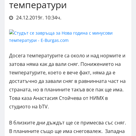
температури
24.12.2019г. 10:34ч.
Досега температурите са около и над нормите и
затова няма как да вали сняг. Понижението на
температурите, което е вече факт, няма да е
достатъчно да завали сняг в равнинната част на
страната, но в планините такъв все пак ще има.
Това каза Анастасия Стойчева от НИМХ в
студиото на bTV.
В близките дни дъждът ще се примесва със сняг.
В планините също ще има снеговалеж. Западна