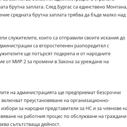
ната брутна заплата. След Бургас са единствено Монтана
ние средната брутна заплата трябва да бъде малко над
пи служителите, които са отправили своите искания до
администрации са второстепенен разпоредител с
ужителите ще потърсят подкрепа и от народните
ие от МИР 2 за промени в Закона за уреждане на
елите на администрацията ще предприемат безсрочни
ях включват преустановяване на организационно-
 избори за народни представители за НС и за членове н
овяване на работния процес по обслужване на граждани
каква съпътстваща дейност.