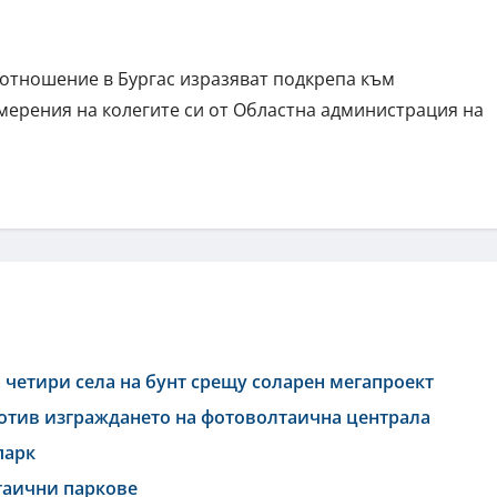
отношение в Бургас изразяват подкрепа към
мерения на колегите си от Областна администрация на
четири села на бунт срещу соларен мегапроект
ротив изграждането на фотоволтаична централа
парк
таични паркове