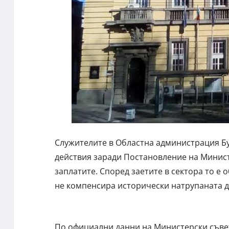
Служителите в Областна администрация Бу
действия заради Постановление на Министе
заплатите. Според заетите в сектора то е
не компенсира исторически натрупаната д
По официални данни на Министерски съвет