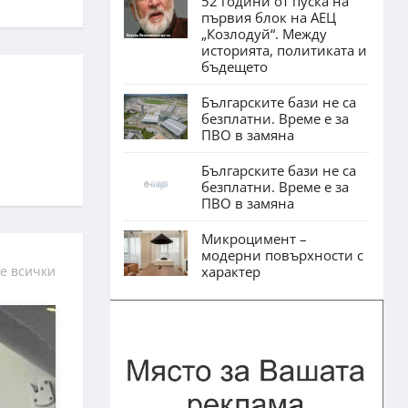
52 години от пуска на
първия блок на АЕЦ
„Козлодуй“. Между
историята, политиката и
бъдещето
Българските бази не са
безплатни. Време е за
ПВО в замяна
Българските бази не са
безплатни. Време е за
ПВО в замяна
Микроцимент –
модерни повърхности с
характер
е всички