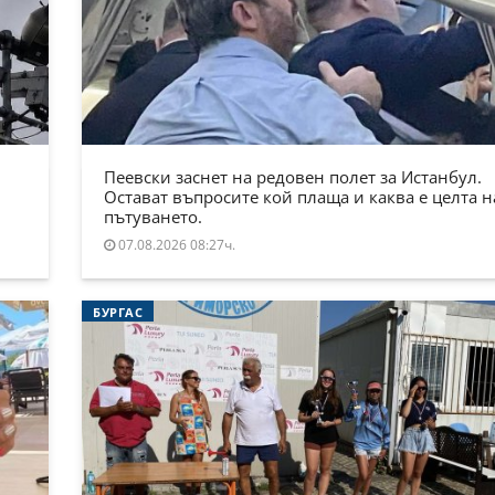
Пеевски заснет на редовен полет за Истанбул.
Остават въпросите кой плаща и каква е целта н
пътуването.
07.08.2026 08:27ч.
БУРГАС