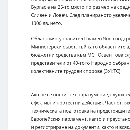
Бургас е на 25-то място по размер на сред
Сливен и Ловеч. След планираното увеличе
1300 лв. нето.
Областният управител Пламен Янев подкре
Министерски съвет, тъй като областните 
бюджетни средства към МС. Освен това сл
представители от 49-тото Народно събран
колективните трудови спорове (ЗУКТС).
Ако не се постигне споразумение, служит
ефективни протестни действия. Част от т
техническата подготовка на предстоящите
Европейския парламент, както и преустан
и регистриране на документи, както и вся