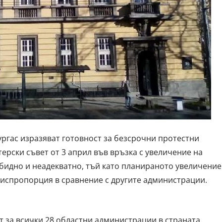
ргас изразяват готовност за безсрочни протестни
рски съвет от 3 април във връзка с увеличение на
 обидно и неадекватно, тъй като планираното увеличение
испропорция в сравнение с другите администрации.
 за всички 28 областни администрации в страната