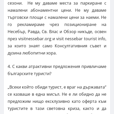
сезони. Не му даваме места за паркиране с
намалени абонаментни цени. Не му даваме
търговски площи с намалени цени за наеми. Не
го рекламираме чрез позициониране на
Несебър, Равда, Св. Влас и Обзор никъде, освен
през visitnessebar.org и visit nessebar tourist info,
за които знаят само Консултативния съвет и
дузина любопитни хора.
4. С какви атрактивни предложения привличаме
българските туристи?
„Всеки който обиди турист, е враг на държавата“
се казваше в една мисъл. Не е ли обидно да не
предложим нищо ексклузивно като оферта към
туристите в тази световна криза, както и да