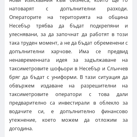
натоварят с допълнителни разходи.
Операторите на територията на община
Несебър трябва да бъдат подкрепяни и
улеснявани, за да започнат да работят в този
така труден момент, а не да бъдат обременени с
допълнителни харчове. Има се предвид
ненавременната идея за задължаване на
таксиметровите шофьори в Несебър и Слънчев
бряг да бъдат с униформи. В тази ситуация да
обвържем издаване на разрешителни на
таксиметровите оператори с това дали
предварително са инвестирали в облекло за
водачите си, е допълнително финансово
утежнение, което можем да отложим за
догодина.