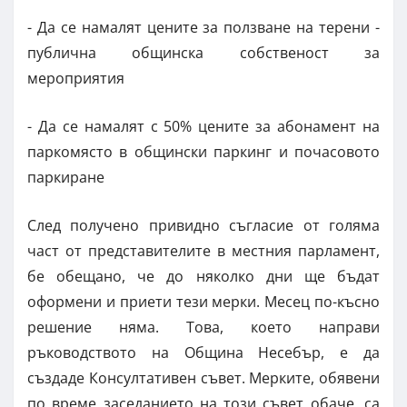
- Да се намалят цените за ползване на терени -
публична общинска собственост за
мероприятия
- Да се намалят с 50% цените за абонамент на
паркомясто в общински паркинг и почасовото
паркиране
След получено привидно съгласие от голяма
част от представителите в местния парламент,
бе обещано, че до няколко дни ще бъдат
оформени и приети тези мерки. Месец по-късно
решение няма. Това, което направи
ръководството на Община Несебър, е да
създаде Консултативен съвет. Мерките, обявени
по време заседанието на този съвет обаче, са