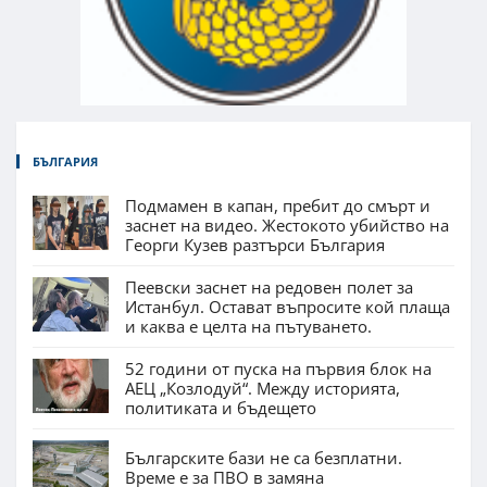
БЪЛГАРИЯ
Подмамен в капан, пребит до смърт и
заснет на видео. Жестокото убийство на
Георги Кузев разтърси България
Пеевски заснет на редовен полет за
Истанбул. Остават въпросите кой плаща
и каква е целта на пътуването.
52 години от пуска на първия блок на
АЕЦ „Козлодуй“. Между историята,
политиката и бъдещето
Българските бази не са безплатни.
Време е за ПВО в замяна