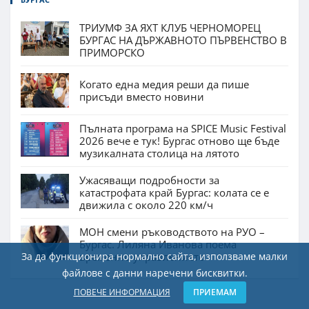
ТРИУМФ ЗА ЯХТ КЛУБ ЧЕРНОМОРЕЦ
БУРГАС НА ДЪРЖАВНОТО ПЪРВЕНСТВО В
ПРИМОРСКО
Когато една медия реши да пише
присъди вместо новини
Пълната програма на SPICE Music Festival
2026 вече е тук! Бургас отново ще бъде
музикалната столица на лятото
Ужасяващи подробности за
катастрофата край Бургас: колата се е
движила с около 220 км/ч
МОН смени ръководството на РУО –
Бургас. Лиляна Иванова поема
За да функционира нормално сайта, използваме малки
временно управлението
файлове с данни наречени бисквитки.
ПОВЕЧЕ ИНФОРМАЦИЯ
ПРИЕМАМ