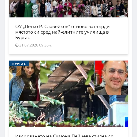
ОУ „Петко Р. Славейков“ отново затвърди
мястото си сред най-елитните училища в
Бургас
31.07.2026 09:36ч.
БУРГАС
Издирването на Симона Пейчева стигна до