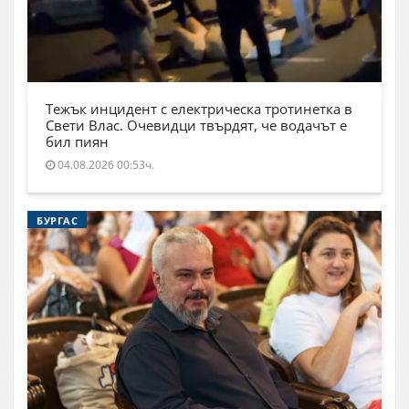
Тежък инцидент с електрическа тротинетка в
Свети Влас. Очевидци твърдят, че водачът е
бил пиян
04.08.2026 00:53ч.
БУРГАС