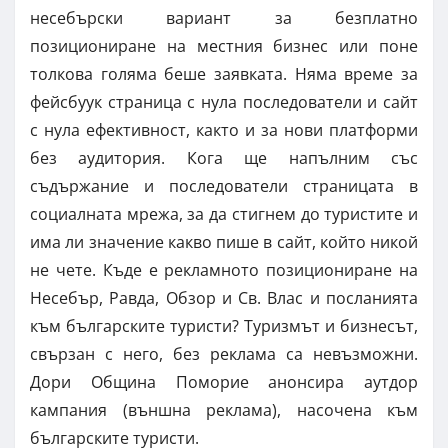
несебърски вариант за безплатно
позициониране на местния бизнес или поне
толкова голяма беше заявката. Няма време за
фейсбуук страница с нула последователи и сайт
с нула ефективност, както и за нови платформи
без аудитория. Кога ще напълним със
съдържание и последователи страницата в
социалната мрежа, за да стигнем до туристите и
има ли значение какво пише в сайт, който никой
не чете. Къде е рекламното позициониране на
Несебър, Равда, Обзор и Св. Влас и посланията
към българските туристи? Туризмът и бизнесът,
свързан с него, без реклама са невъзможни.
Дори Община Поморие анонсира аутдор
кампания (външна реклама), насочена към
българските туристи.