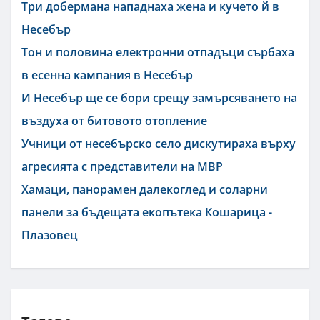
Три добермана нападнаха жена и кучето й в
Несебър
Тон и половина електронни отпадъци сърбаха
в есенна кампания в Несебър
И Несебър ще се бори срещу замърсяването на
въздуха от битовото отопление
Учници от несебърско село дискутираха върху
агресията с представители на МВР
Хамаци, панорамен далекоглед и соларни
панели за бъдещата екопътека Кошарица -
Плазовец