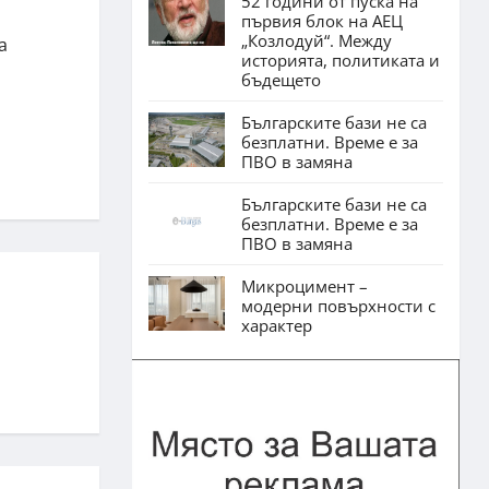
52 години от пуска на
първия блок на АЕЦ
„Козлодуй“. Между
а
историята, политиката и
бъдещето
Българските бази не са
безплатни. Време е за
ПВО в замяна
Българските бази не са
безплатни. Време е за
ПВО в замяна
Микроцимент –
модерни повърхности с
характер