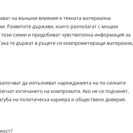
ават на външни влияния е тяхната материална
ми. Развитите държави, които разполагат с мощни
 тези схеми и придобиват чувствителна информация за
Така те държат в ръцете си компрометиращи материали
 започват да изпълняват нарежданията на по-силните
бегнат изтичането на компромати. Ако не се подчинят,
загуба на политическа кариера и обществено доверие.
ност?