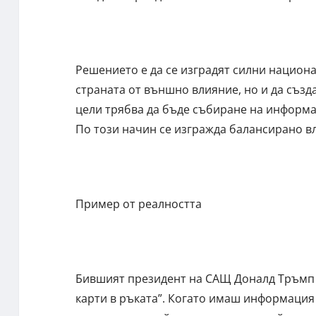
Решението е да се изградят силни национ
страната от външно влияние, но и да създ
цели трябва да бъде събиране на информа
По този начин се изгражда балансирано в
Пример от реалността
Бившият президент на САЩ Доналд Тръмп с
карти в ръката”. Когато имаш информация 