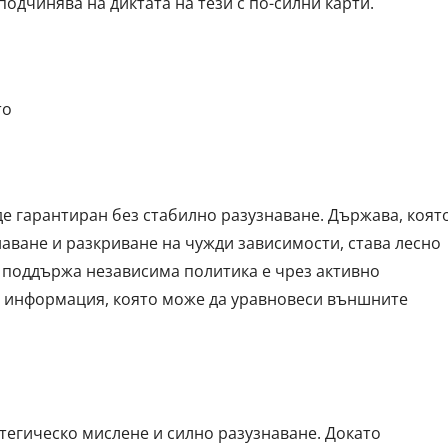
подчинява на диктата на тези с по-силни карти.
то
е гарантиран без стабилно разузнаване. Държава, коят
аване и разкриване на чужди зависимости, става лесно
 поддържа независима политика е чрез активно
а информация, която може да уравновеси външните
тегическо мислене и силно разузнаване. Докато