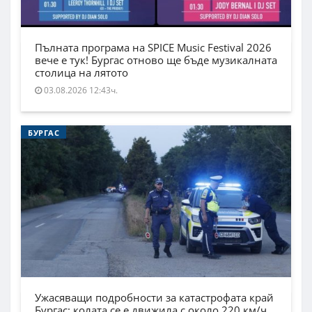
Пълната програма на SPICE Music Festival 2026
вече е тук! Бургас отново ще бъде музикалната
столица на лятото
03.08.2026 12:43ч.
БУРГАС
Ужасяващи подробности за катастрофата край
Бургас: колата се е движила с около 220 км/ч