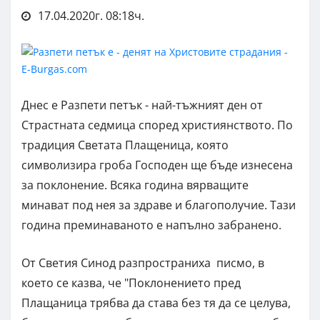
17.04.2020г. 08:18ч.
Днес е Разпети петък - най-тъжният ден от
Страстната седмица според християнството. По
традиция Светата Плащеница, която
символизира гроба Господен ще бъде изнесена
за поклонение. Всяка година вярващите
минават под нея за здраве и благополучие. Тази
година преминаваното е напълно забранено.
От Светия Синод разпространиха писмо, в
което се казва, че "Поклонението пред
Плащаница трябва да става без тя да се целува,