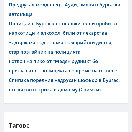
Предрусал молдовец с Ауди, вилня в бургаска
автокъща
Полицаи в Бургаско с положителни проби за
наркотици и алкохол, били от лекарства
Задържаха под стража поморийски дилър,
стар познайник на полицията
Готвач на пико от "Меден рудник" бе
прекъснат от полицията по време на готвене
Спипаха поредния надрусан шофьор в Бургас,
ето какво откриха в дома му (Снимки)
Тагове