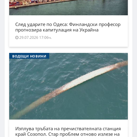
След ударите по Одеса: Финландски професор
прогнозира капитулация на Украйна
29.07.2026 17:06ч.
ВОДЕЩИ НОВИНИ
Изплува тръбата на пречиствателната станция
край Созопол. Стар проблем отново излезе на