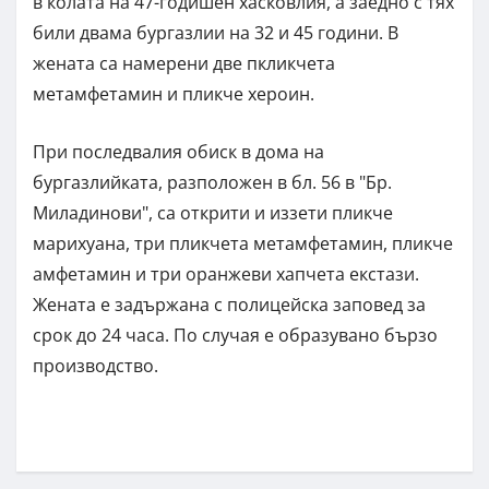
в колата на 47-годишен хасковлия, а заедно с тях
били двама бургазлии на 32 и 45 години. В
жената са намерени две пкликчета
метамфетамин и пликче хероин.
При последвалия обиск в дома на
бургазлийката, разположен в бл. 56 в "Бр.
Миладинови", са открити и иззети пликче
марихуана, три пликчета метамфетамин, пликче
амфетамин и три оранжеви хапчета екстази.
Жената е задържана с полицейска заповед за
срок до 24 часа. По случая е образувано бързо
производство.