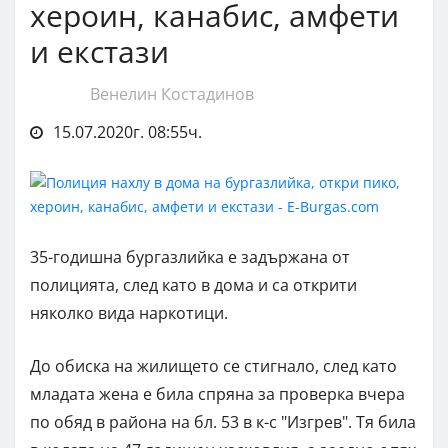
хероин, канабис, амфети
и екстази
Венелин Костадинов
15.07.2020г. 08:55ч.
35-годишна бургазлийка е задържана от
полицията, след като в дома и са открити
няколко вида наркотици.
До обиска на жилището се стигнало, след като
младата жена е била спряна за проверка вчера
по обяд в района на бл. 53 в к-с "Изгрев". Тя била