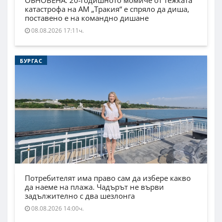
ОБНОВЕНА: 20-годишното момиче от тежката
катастрофа на АМ „Тракия“ е спряло да диша,
поставено е на командно дишане
08.08.2026 17:11ч.
БУРГАС
Потребителят има право сам да избере какво
да наеме на плажа. Чадърът не върви
задължително с два шезлонга
08.08.2026 14:00ч.