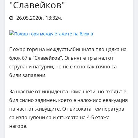
"Славейков"
26.05.2020г. 13:32ч.
Пожар горя на междустълбищната площадка на
блок 67 в "Славейков". Огънят е тръгнал от
струпани натурии, но не е ясно как точно са
били запалени.
За щастие от инцидента няма щети, но входът е
бил силно задимен, което е наложило евакуация
на част от живущите. От високата температура
са изпочупени са и стъклата на 4-5 етажа
нагоре.