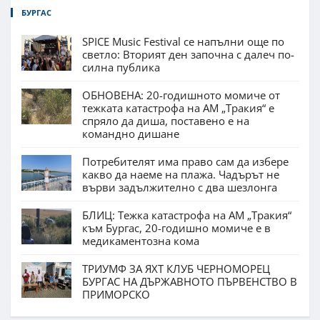
БУРГАС
SPICE Music Festival се напълни още по
светло: Вторият ден започна с далеч по-
силна публика
ОБНОВЕНА: 20-годишното момиче от
тежката катастрофа на АМ „Тракия“ е
спряло да диша, поставено е на
командно дишане
Потребителят има право сам да избере
какво да наеме на плажа. Чадърът не
върви задължително с два шезлонга
БЛИЦ: Тежка катастрофа на АМ „Тракия“
към Бургас, 20-годишно момиче е в
медикаментозна кома
ТРИУМФ ЗА ЯХТ КЛУБ ЧЕРНОМОРЕЦ
БУРГАС НА ДЪРЖАВНОТО ПЪРВЕНСТВО В
ПРИМОРСКО