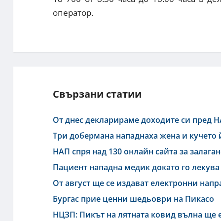
оператор.
Свързани статии
От днес декларираме доходите си пред 
Три добермана нападнаха жена и кучето 
НАП спря над 130 онлайн сайта за залаган
Пациент нападна медик докато го лекува
От август ще се издават електронни нап
Бургас прие ценни шедьоври на Пикасо
НЦЗП: Пикът на лятната ковид вълна ще е