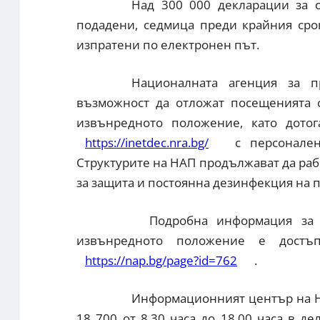
Над 300 000 декларации за о
подадени, седмица преди крайния срок
изпратени по електронен път.
Националната агенция за п
възможност да отложат посещенията 
извънредното положение, като дотог
https://inetdec.nra.bg/
с персонален
Структурите на НАП продължават да раб
за защита и постоянна дезинфекция на 
Подробна информация за д
извънредното положение е достъ
https://nap.bg/page?id=762
.
Информационният център на НА
18 700 от 8.30 часа до 18.00 часа в д