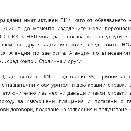
раждани имат активен ПИК, като от обявяването 
 2020 г. до момента издадените нови персонал
 С ПИК на НАП могат да се ползват както е-услугите 
тавяни от други администрации, сред които НО
са, Агенция по заетостта, Агенция по вписваният
, сред които и Столична и други.
АП, достъпни с ПИК надхвърля 35, припомнят 
ане на данъчни и осигурителни декларации, справки 
 включително и за местни данъци и такси, справки 
 доход, за извършени плащания и погасени с т
дови договори, подаване на заявления и получаване 