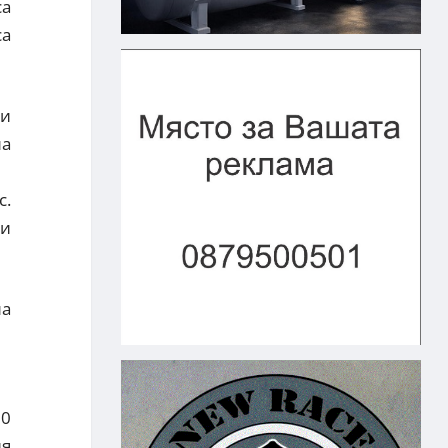
са
са
ри
на
с.
ки
на
00
ия