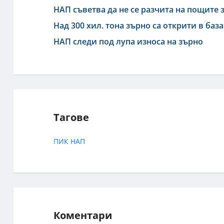
НАП съветва да не се разчита на пощите
Над 300 хил. тона зърно са открити в баз
НАП следи под лупа износа на зърно
Тагове
ПИК
НАП
Коментари