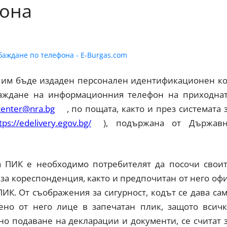
фона
а им бъде издаден персонален идентификационен к
обаждане на информационния телефон на приходна
center@nra.bg
, по пощата, както и през системата 
tps://edelivery.egov.bg/
), подържана от Държав
а ПИК е необходимо потребителят да посочи свои
за кореспонденция, както и предпочитан от него оф
ИК. От съображения за сигурност, кодът се дава са
но от него лице в запечатан плик, защото всич
о подаване на декларации и документи, се считат 