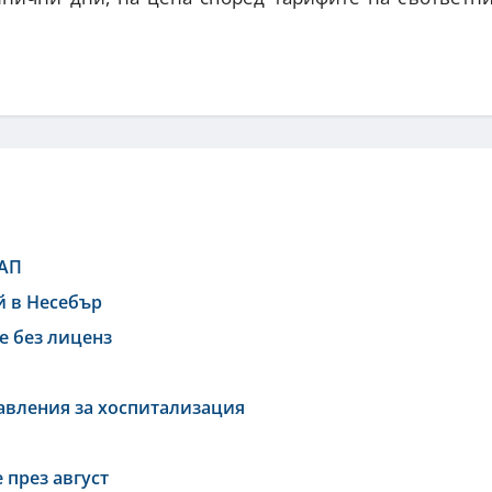
НАП
й в Несебър
е без лиценз
равления за хоспитализация
 през август