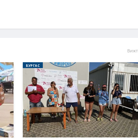
Вижт
БУРГАС