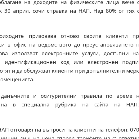
благане на доходите на физическите лица вече 
 30 април, сочи справка на НАП. Над 80% от тях 
риходите призовава отново своите клиенти п
си в офис на ведомството до преустановяването 
ава използват електронните услуги, достъпни на
 идентификационен код или електронен подпи
отят и да обслужват клиенти при допълнителни мер
помещенията.
анъчните и осигурителни правила по време 
пна в специална рубрика на сайта на НАП:
П отговаря на въпроси на клиенти на телефон: 07
елнични дни, на цена според тарифите на съответн