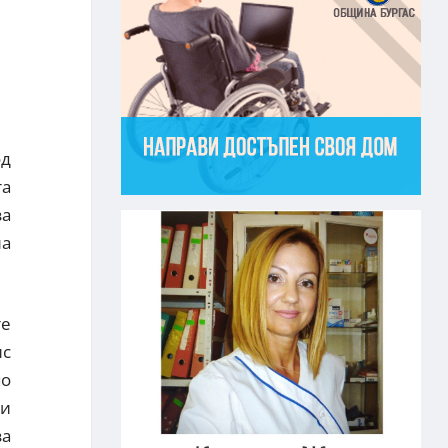
од
та
за
на
те
ис
мо
ки
за