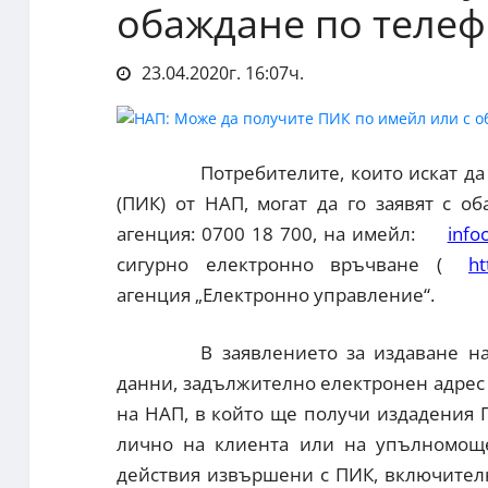
обаждане по теле
23.04.2020г. 16:07ч.
Потребителите, които искат д
(ПИК) от НАП, могат да го заявят с 
агенция: 0700 18 700, на имейл:
info
сигурно електронно връчване (
ht
агенция „Електронно управление“.
В заявлението за издаване н
данни, задължително електронен адрес 
на НАП, в който ще получи издадения П
лично на клиента или на упълномоще
действия извършени с ПИК, включителн