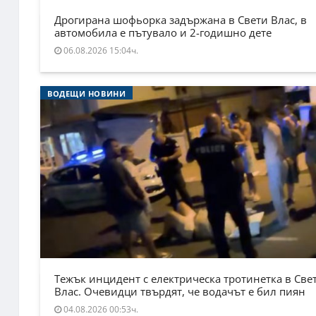
Дрогирана шофьорка задържана в Свети Влас, в
автомобила е пътувало и 2-годишно дете
06.08.2026 15:04ч.
ВОДЕЩИ НОВИНИ
Тежък инцидент с електрическа тротинетка в Све
Влас. Очевидци твърдят, че водачът е бил пиян
04.08.2026 00:53ч.