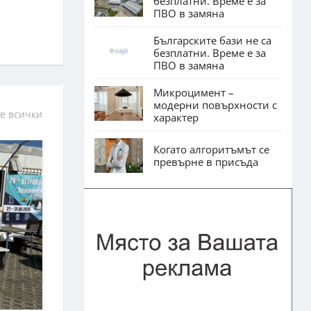
безплатни. Време е за
ПВО в замяна
Българските бази не са
безплатни. Време е за
ПВО в замяна
Микроцимент –
модерни повърхности с
е всички
характер
Когато алгоритъмът се
превърне в присъда