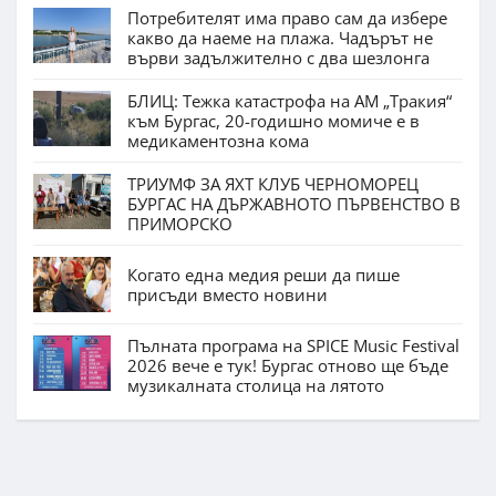
Потребителят има право сам да избере
какво да наеме на плажа. Чадърът не
върви задължително с два шезлонга
БЛИЦ: Тежка катастрофа на АМ „Тракия“
към Бургас, 20-годишно момиче е в
медикаментозна кома
ТРИУМФ ЗА ЯХТ КЛУБ ЧЕРНОМОРЕЦ
БУРГАС НА ДЪРЖАВНОТО ПЪРВЕНСТВО В
ПРИМОРСКО
Когато една медия реши да пише
присъди вместо новини
Пълната програма на SPICE Music Festival
2026 вече е тук! Бургас отново ще бъде
музикалната столица на лятото