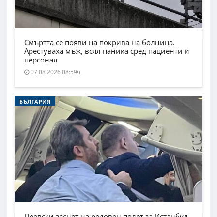
Смъртта се появи на покрива на болница.
Арестуваха мъж, всял паника сред пациенти и
персонал
07.08.2026 08:59ч.
БЪЛГАРИЯ
Пеевски заснет на редовен полет за Истанбул.