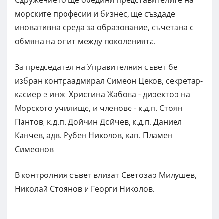
морските професии и бизнес, ще създаде
иновативна среда за образование, съчетана с
обмяна на опит между поколенията.
За председател на Управителния съвет бе
избран контраадмирал Симеон Цеков, секретар-
касиер е инж. Христина Жабова - директор на
Морското училище, и членове - к.д.п. Стоян
Пантов, к.д.п. Дойчин Дойчев, к.д.п. Даниел
Канчев, адв. Рубен Николов, кап. Пламен
Симеонов
В контролния съвет влизат Светозар Милушев,
Николай Стоянов и Георги Николов.