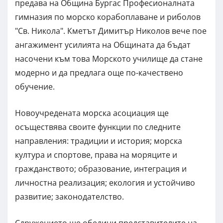
предава на Община Бургас Професионалната
гимназия по морско корабоплаване и риболов
"Св. Никола". Кметът Димитър Николов вече пое
ангажимент усилията на Общината да бъдат
насочени към това Морското училище да стане
модерно и да предлага още по-качествено
обучение.
Новоучредената морска асоциация ще
осъществява своите функции по следните
направления: традиции и история; морска
култура и спортове, права на моряците и
гражданството; образование, интеграция и
личностна реализация; екология и устойчиво
развитие; законодателство.
Сдружението ще обедини представителите на