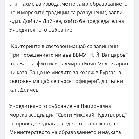
стигнахме да извода, че не само образованието,
но и морските традиции са разрушени", заяви
к.д.п. Дойчин Дойчев, който бе председател на
Учредителното събрание.
"Критериите в световен мащаб са завишени.
При посещението ни във ВВМУ "Н. Й. Вапцаров"
във Варна, флотилен адмирал Боян Медникаров
ни каза: Защо не мислите за колеж в Бургас, в
световен мащаб се търсят офицери", допълни
кап. Дойчев.
Учредителното събрание на Национална
морска асоциация "Свети Николай Чудотворец"
се проведе веднага, след като стана ясно, че
Министерството на образованието и науката