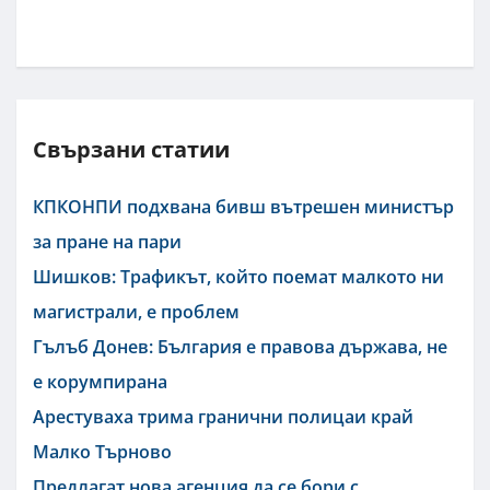
Свързани статии
КПКОНПИ подхвана бивш вътрешен министър
за пране на пари
Шишков: Трафикът, който поемат малкото ни
магистрали, е проблем
Гълъб Донев: България е правова държава, не
е корумпирана
Арестуваха трима гранични полицаи край
Малко Търново
Предлагат нова агенция да се бори с