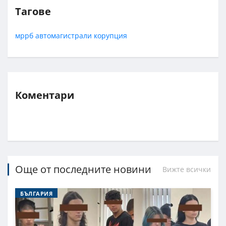
Тагове
мррб
автомагистрали
корупция
Коментари
Още от последните новини
Вижте всички
БЪЛГАРИЯ