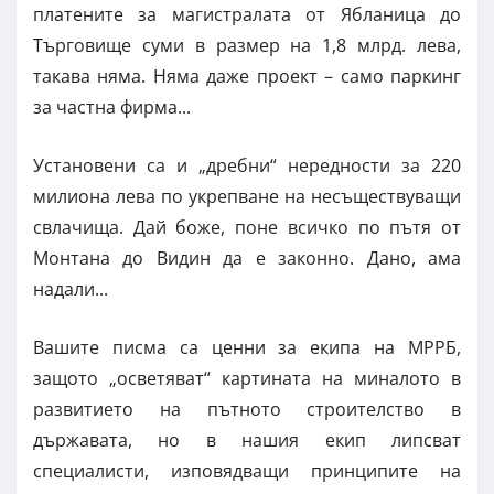
платените за магистралата от Ябланица до
Търговище суми в размер на 1,8 млрд. лева,
такава няма. Няма даже проект – само паркинг
за частна фирма...
Установени са и „дребни“ нередности за 220
милиона лева по укрепване на несъществуващи
свлачища. Дай боже, поне всичко по пътя от
Монтана до Видин да е законно. Дано, ама
надали...
Вашите писма са ценни за екипа на МРРБ,
защото „осветяват“ картината на миналото в
развитието на пътното строителство в
държавата, но в нашия екип липсват
специалисти, изповядващи принципите на