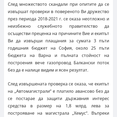
След множеството скандали при опитите да се
извършат проверки в повереното Ви дружество
през периода 2018-2021 г. се оказа неотложно и
неизбежно служебното правителство да
осъществи преценка на причините Вие и екипът
Ви да извърши плащания за сумата 3 пъти
годишния бюджет на София, около 25 пъти
бюджета на Варна и пълната стойност на
построения вече газопровод Балкански поток
без да е налице видим и ясен резултат.
След извършената проверка се оказа, че екипът
на „Автомагистрали“ е платило авансово без да
се постарае да защити държавния интерес
средства в размер на 1,8 млрд. лева за
построяване на магистрала „Хемус“. Въпреки