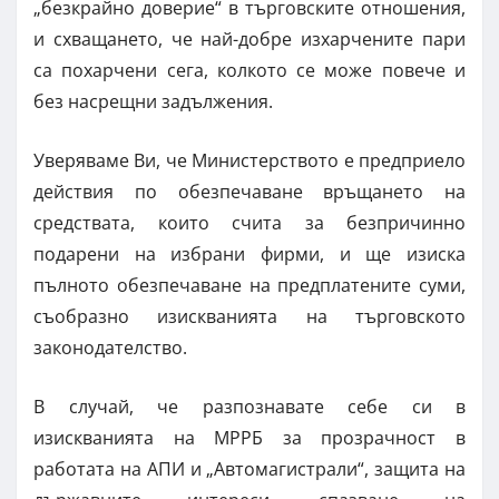
„безкрайно доверие“ в търговските отношения,
и схващането, че най-добре изхарчените пари
са похарчени сега, колкото се може повече и
без насрещни задължения.
Уверяваме Ви, че Министерството е предприело
действия по обезпечаване връщането на
средствата, които счита за безпричинно
подарени на избрани фирми, и ще изиска
пълното обезпечаване на предплатените суми,
съобразно изискванията на търговското
законодателство.
В случай, че разпознавате себе си в
изискванията на МРРБ за прозрачност в
работата на АПИ и „Автомагистрали“, защита на