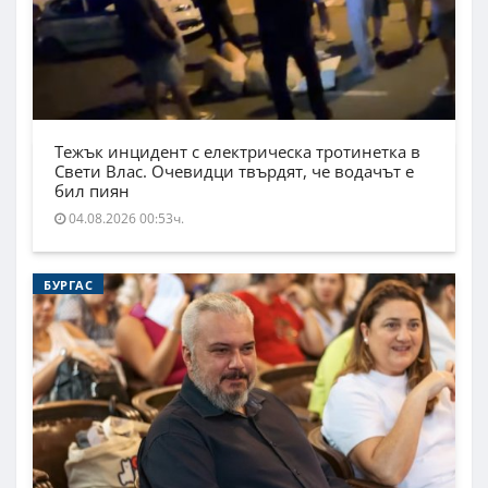
Тежък инцидент с електрическа тротинетка в
Свети Влас. Очевидци твърдят, че водачът е
бил пиян
04.08.2026 00:53ч.
БУРГАС