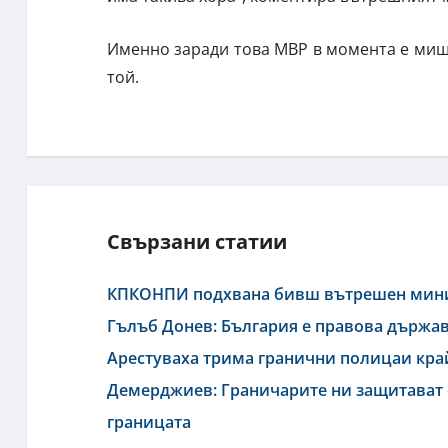
Именно заради това МВР в момента е мише
той.
Свързани статии
КПКОНПИ подхвана бивш вътрешен минис
Гълъб Донев: България е правова държав
Арестуваха трима гранични полицаи кра
Демерджиев: Граничарите ни защитават с 
границата