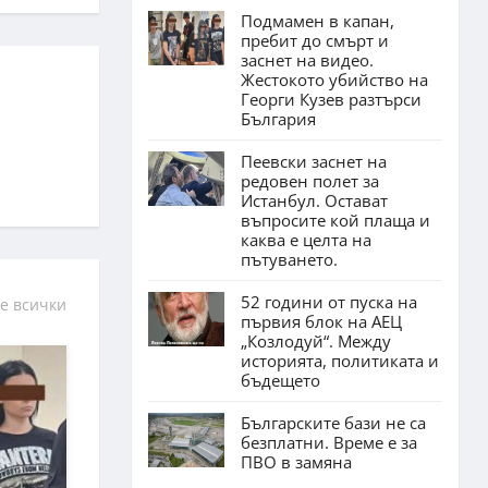
Подмамен в капан,
пребит до смърт и
заснет на видео.
Жестокото убийство на
Георги Кузев разтърси
България
Пеевски заснет на
редовен полет за
Истанбул. Остават
въпросите кой плаща и
каква е целта на
пътуването.
52 години от пуска на
е всички
първия блок на АЕЦ
„Козлодуй“. Между
историята, политиката и
бъдещето
Българските бази не са
безплатни. Време е за
ПВО в замяна