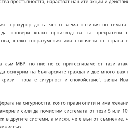
ства престъпността, нарастват нашите акции и действи
ият прокурор доста често заема позиция по темата
 да провери колко производства са прекратени 
това, колко споразумения има сключени от страна 
а към МВР, но ние не се притесняваме от тази атак
да осигурим на българските граждани две много важ
кризи - това е сигурност и спокойствие", заяви Ив
ферата на сигурността, която прави опити и има желан
намерили сили да почистим системата от тези 5 или 1
ж в другите системи, а мисля, че е вън от съмнение, 
министър.