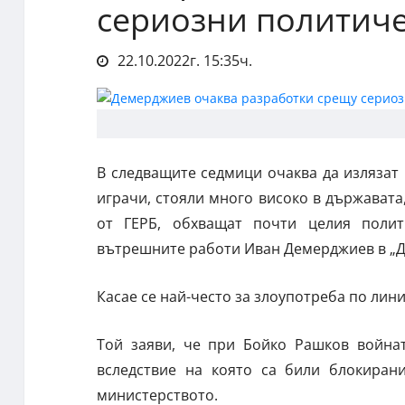
сериозни политиче
22.10.2022г. 15:35ч.
В следващите седмици очаква да излязат
играчи, стояли много високо в държавата,
от ГЕРБ, обхващат почти целия полит
вътрешните работи Иван Демерджиев в „Де
Касае се най-често за злоупотреба по лин
Той заяви, че при Бойко Рашков война
вследствие на която са били блокиран
министерството.