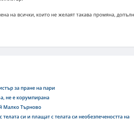
на на всички, които не желаят такава промяна, допъл
тър за пране на пари
а, не е корумпирана
й Малко Търново
телата си и плащат с телата си необезпечеността на