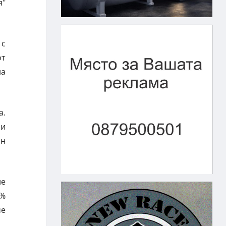
я"
 с
от
на
а.
ни
ан
ие
0%
че