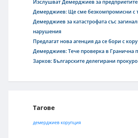
Изслушват Демерджиев за предприетите
Демерджиев: Ще сме безкомпромисни с те
Демерджиев за катастрофата със загинали
нарушения
Предлагат нова агенция да се бори с кор
Демерджиев: Тече проверка в Гранична п
Зарков: Българските делегирани прокуро
Тагове
демерджиев
корупция