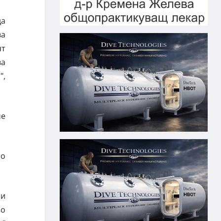
да
ва
ят
ва
",
че
то
ми
но