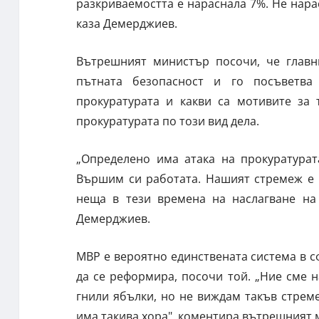
разкриваемостта е нараснала 7%. Не нара
каза Демерджиев.
Вътрешният министър посочи, че главн
пътната безопасност и го посъветва
прокуратурата и какви са мотивите за 
прокуратурата по този вид дела.
„Определено има атака на прокуратурат
Вършим си работата. Нашият стремеж е 
неща в тези времена на наслагване на 
Демерджиев.
МВР е вероятно единствената система в с
да се реформира, посочи той. „Ние сме 
гнили ябълки, но не виждам такъв стреме
има такива хора", коментира вътрешният 