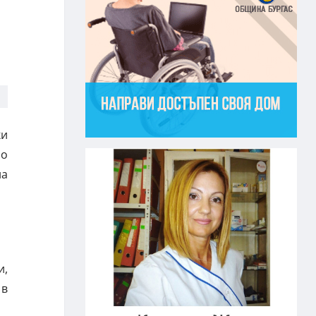
ки
мо
на
и,
 в