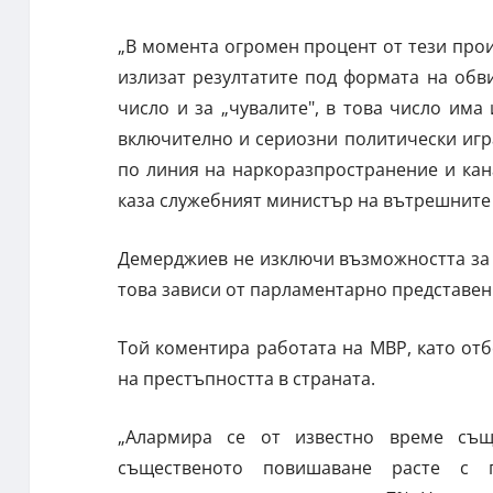
„В момента огромен процент от тези прои
излизат резултатите под формата на обви
число и за „чувалите", в това число има
включително и сериозни политически игр
по линия на наркоразпространение и кан
каза служебният министър на вътрешните
Демерджиев не изключи възможността за н
това зависи от парламентарно представен
Той коментира работата на МВР, като от
на престъпността в страната.
„Алармира се от известно време същ
същественото повишаване расте с 