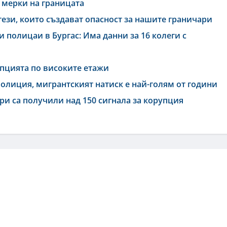
 мерки на границата
зи, които създават опасност за нашите граничари
 полицаи в Бургас: Има данни за 16 колеги с
упцията по високите етажи
олиция, мигрантският натиск е най-голям от години
ри са получили над 150 сигнала за корупция