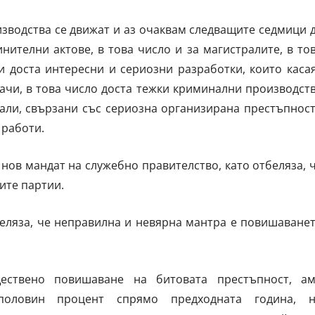
зводства се движат и аз очаквам следващите седмици 
нителни актове, в това число и за магистралите, в то
 и доста интересни и сериозни разработки, които каса
ачи, в това число доста тежки криминални производст
али, свързани със сериозна организирана престъпност
 работи.
ов мандат на служебно правителство, като отбеляза, 
ите партии.
беляза, че неправилна и невярна мантра е повишаване
ествено повишаване на битовата престъпност, а
половин процент спрямо предходната година, 