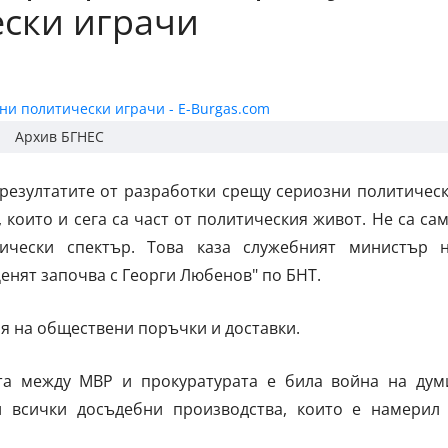
ски играчи
Архив БГНЕС
 резултатите от разработки срещу сериозни политичес
 които и сега са част от политическия живот. Не са са
ически спектър. Това каза служебният министър 
нят започва с Георги Любенов" по БНТ.
ия на обществени поръчки и доставки.
та между МВР и прокуратурата е била война на дум
и всички досъдебни производства, които е намерил