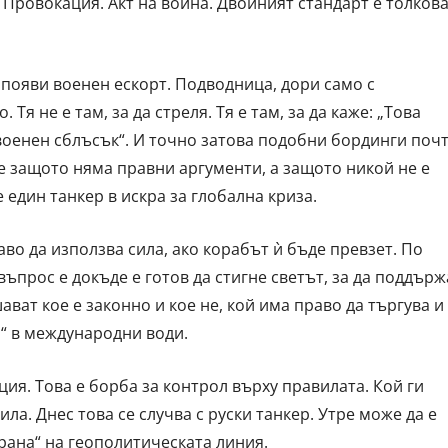
 Провокация. Акт на война. Двойният стандарт е толков
е появи военен ескорт. Подводница, дори само с
я не е там, за да стреля. Тя е там, за да каже: „Това
 военен сблъсък“. И точно затова подобни бординги поч
е защото няма правни аргументи, а защото никой не е
 един танкер в искра за глобална криза.
во да използва сила, ако корабът ѝ бъде превзет. По
ъпрос е докъде е готов да стигне светът, за да поддърж
ват кое е законно и кое не, кой има право да търгува и
н“ в международни води.
ция. Това е борба за контрол върху правилата. Кой ги
сила. Днес това се случва с руски танкер. Утре може да е
трана“ на геополитическата линия.