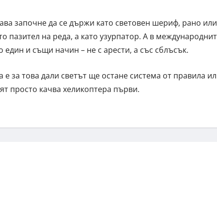
ава започне да се държи като световен шериф, рано или
о пазител на реда, а като узурпатор. А в международни
един и същи начин – не с арести, а със сблъсък.
 е за това дали светът ще остане система от правила и
ият просто качва хеликоптера първи.