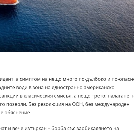
цидент, а симптом на нещо много по-дълбоко и по-опасн
дните води в зона на едностранно американско
санкции в класическия смисъл, а нещо трето: налагане н
си го позволи. Без резолюция на ООН, без международен
ле обяснение.
ат и вече изтъркан – борба със заобикалянето на