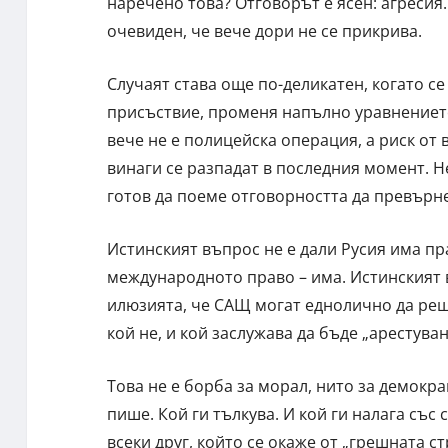
наречено това? Отговорът е ясен: агресия.
очевиден, че вече дори не се прикрива.
Случаят става още по-деликатен, когато с
присъствие, променя напълно уравнението. Т
вече не е полицейска операция, а риск от
винаги се разпадат в последния момент. Н
готов да поеме отговорността да превърне
Истинският въпрос не е дали Русия има пра
международното право – има. Истинският в
илюзията, че САЩ могат еднолично да реша
кой не, и кой заслужава да бъде „арестува
Това не е борба за морал, нито за демокра
пише. Кой ги тълкува. И кой ги налага със 
всеки друг, който се окаже от „грешната с