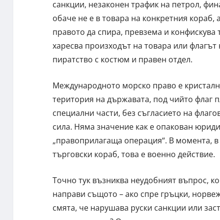
санкции, незаконен трафик на петрол, фи
обаче не е в товара на конкретния кораб,
правото да спира, превзема и конфискува 
харесва произходът на товара или флагът н
пиратство с костюм и правен отдел.
Международното морско право е кристално
територия на държавата, под чийто флаг п
специални части, без съгласието на флагов
сила. Няма значение как е опакован юриди
„правоприлагаща операция“. В момента, в
търговски кораб, това е военно действие.
Точно тук възниква неудобният въпрос, кой
направи същото – ако спре гръцки, норве
смята, че нарушава руски санкции или зас