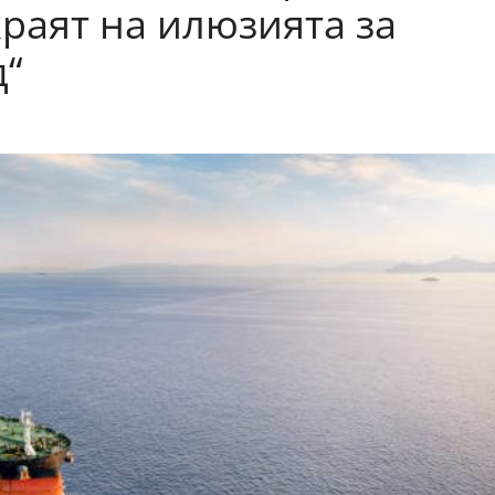
раят на илюзията за
д“