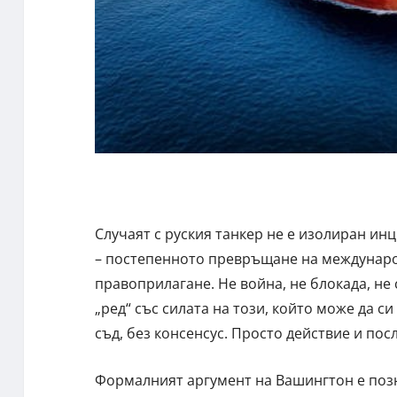
Случаят с руския танкер не е изолиран ин
– постепенното превръщане на междунаро
правоприлагане. Не война, не блокада, не 
„ред“ със силата на този, който може да 
съд, без консенсус. Просто действие и пос
Формалният аргумент на Вашингтон е позн