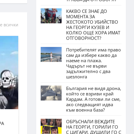
КАКВО СЕ ЗНАЕ ДО
МОМЕНТА ЗА
ЖЕСТОКОТО УБИЙСТВО
е всички
НА ГЕОРГИ КУЗЕВ И
КОЛКО ОЩЕ ХОРА ИМАТ
ОТГОВОРНОСТ?
Потребителят има право
сам да избере какво да
наеме на плажа.
Чадърът не върви
задължително с два
шезлонга
България не видя дрона,
който се взриви край
Кардам. А готови ли сме,
ако следващият идва
към военна база?
ОБРЪСНАЛИ ВЕЖДИТЕ
РА
НА ГЕОРГИ, ГОРИЛИ ГО
С ЦИГАРИ, ДУШИЛИ ГО С