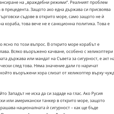
нансиране на „враждебни режими“. Реалният проблем
 а в прецедента. Защото ако една държава си присвоява
търговски съдове в открито море, само защото не ѝ
а кораба, това вече не е санкционна политика. Това е
 ясно по този въпрос. В открито море корабът е
лава. Всяко въоръжено качване, особено с хеликоптери
ата държава или мандат на Съвета за сигурност, е акт н
чески след това. Няма значение дали го наричат
 който въоръжени хора слизат от хеликоптер върху чуж
то Западът не иска да си зададе на глас. Ако Русия
жки или американски танкер в открито море, защото
трашава националната ѝ сигурност – как ще бъде