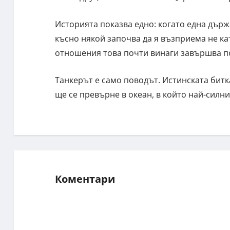
Историята показва едно: когато една държ
късно някой започва да я възприема не кат
отношения това почти винаги завършва по 
Танкерът е само поводът. Истинската битка
ще се превърне в океан, в който най-силн
Коментари