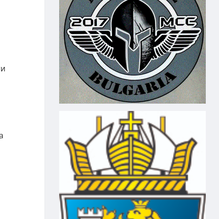
а
ти
а