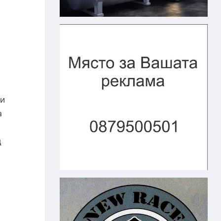
 и
а
д