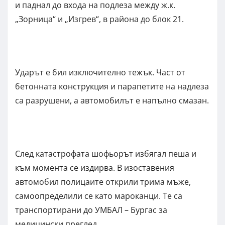
и паднал до входа на подлеза между ж.к.
„Зорница“ и „Изгрев“, в района до блок 21.
Ударът е бил изключително тежък. Част от
бетонната конструкция и парапетите на надлеза
са разрушени, а автомобилът е напълно смазан.
След катастрофата шофьорът избягал пеша и
към момента се издирва. В изоставения
автомобил полицаите открили трима мъже,
самоопределили се като мароканци. Те са
транспортирани до УМБАЛ – Бургас за
медицински преглед.