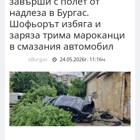
завърши с полет от
надлеза в Бургас.
Шофьорът избяга и
заряза трима мароканци
в смазания автомобил
eBurgas
24.05.2026г. 11:16ч.