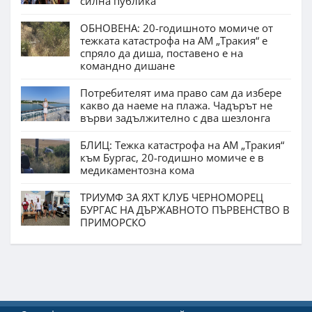
силна публика
ОБНОВЕНА: 20-годишното момиче от
тежката катастрофа на АМ „Тракия“ е
спряло да диша, поставено е на
командно дишане
Потребителят има право сам да избере
какво да наеме на плажа. Чадърът не
върви задължително с два шезлонга
БЛИЦ: Тежка катастрофа на АМ „Тракия“
към Бургас, 20-годишно момиче е в
медикаментозна кома
ТРИУМФ ЗА ЯХТ КЛУБ ЧЕРНОМОРЕЦ
БУРГАС НА ДЪРЖАВНОТО ПЪРВЕНСТВО В
ПРИМОРСКО