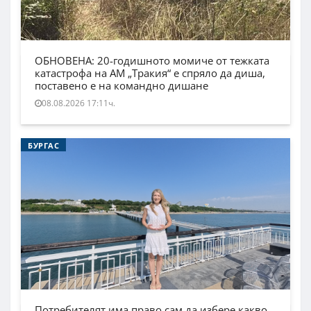
ОБНОВЕНА: 20-годишното момиче от тежката
катастрофа на АМ „Тракия“ е спряло да диша,
поставено е на командно дишане
08.08.2026 17:11ч.
БУРГАС
Потребителят има право сам да избере какво