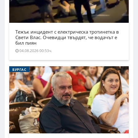
Тежък инцидент с електрическа тротинетка в
Свети Влас. Очевидци твърдят, че водачът е
бил пиян
04.08.2026 00:53ч.
БУРГАС