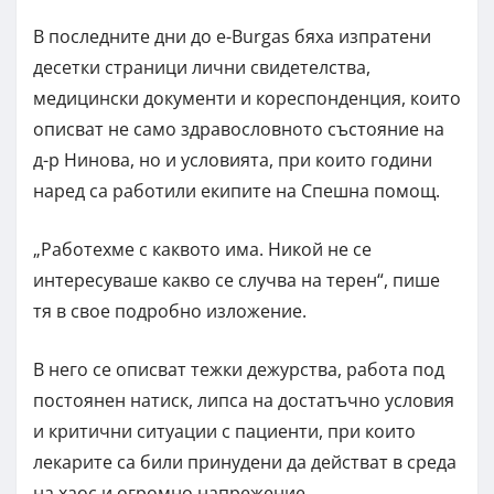
В последните дни до e-Burgas бяха изпратени
десетки страници лични свидетелства,
медицински документи и кореспонденция, които
описват не само здравословното състояние на
д-р Нинова, но и условията, при които години
наред са работили екипите на Спешна помощ.
„Работехме с каквото има. Никой не се
интересуваше какво се случва на терен“, пише
тя в свое подробно изложение.
В него се описват тежки дежурства, работа под
постоянен натиск, липса на достатъчно условия
и критични ситуации с пациенти, при които
лекарите са били принудени да действат в среда
на хаос и огромно напрежение.