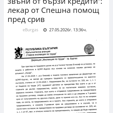
звъни от бързи кредити“:
лекар от Спешна помощ
пред срив
eBurgas
27.05.2026г. 13:36ч.