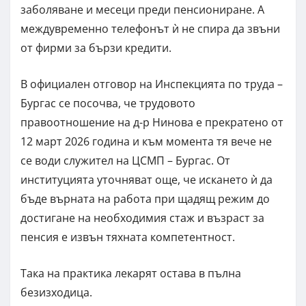
заболяване и месеци преди пенсиониране. А
междувременно телефонът ѝ не спира да звъни
от фирми за бързи кредити.
В официален отговор на Инспекцията по труда –
Бургас се посочва, че трудовото
правоотношение на д-р Нинова е прекратено от
12 март 2026 година и към момента тя вече не
се води служител на ЦСМП – Бургас. От
институцията уточняват още, че искането ѝ да
бъде върната на работа при щадящ режим до
достигане на необходимия стаж и възраст за
пенсия е извън тяхната компетентност.
Така на практика лекарят остава в пълна
безизходица.