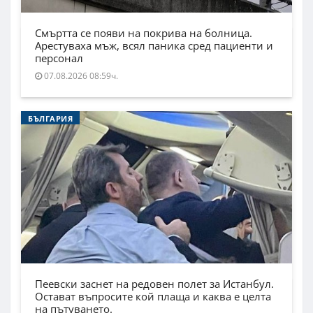
Смъртта се появи на покрива на болница.
Арестуваха мъж, всял паника сред пациенти и
персонал
07.08.2026 08:59ч.
БЪЛГАРИЯ
Пеевски заснет на редовен полет за Истанбул.
Остават въпросите кой плаща и каква е целта
на пътуването.