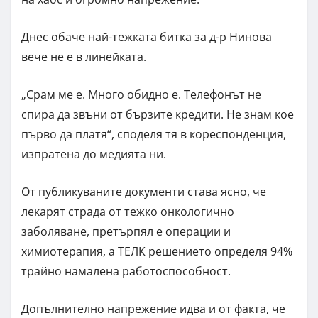
Днес обаче най-тежката битка за д-р Нинова
вече не е в линейката.
„Срам ме е. Много обидно е. Телефонът не
спира да звъни от бързите кредити. Не знам кое
първо да платя“, споделя тя в кореспонденция,
изпратена до медията ни.
От публикуваните документи става ясно, че
лекарят страда от тежко онкологично
заболяване, претърпял е операции и
химиотерапия, а ТЕЛК решението определя 94%
трайно намалена работоспособност.
Допълнително напрежение идва и от факта, че