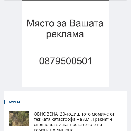
БУРГАС
ОБНОВЕНА: 20-годишното момиче от
тежката катастрофа на АМ „Тракия“ е
спряло да диша, поставено е на
командно дишане