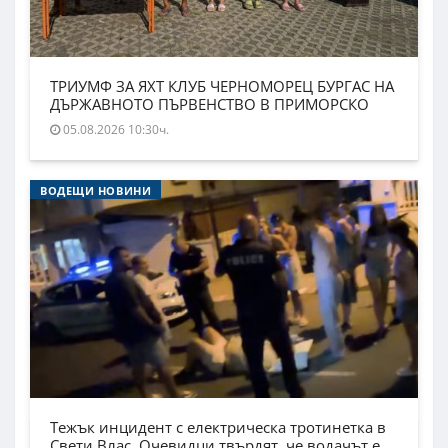
ТРИУМФ ЗА ЯХТ КЛУБ ЧЕРНОМОРЕЦ БУРГАС НА
ДЪРЖАВНОТО ПЪРВЕНСТВО В ПРИМОРСКО
05.08.2026 10:30ч.
ВОДЕЩИ НОВИНИ
Тежък инцидент с електрическа тротинетка в
Свети Влас. Очевидци твърдят, че водачът е