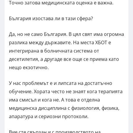
Точно затова медицинската оценка е важна.
България изостава ли в тази сфера?
Да, но не само България. В цял свят има огромна
разлика между държавите. На места ХБОТ е
интегрирана в болничната система от
десетилетия, а другаде все още се приема като
нещо екзотично.
У нас проблемът е и липсата на достатъчно
обучение. Хората често не знаят кога терапията
има смисъл и кога не. А това е отделна
медицинска дисциплина с физиология, физика,
апаратура и сериозни протоколи.
Вие сте свързан и с производството на