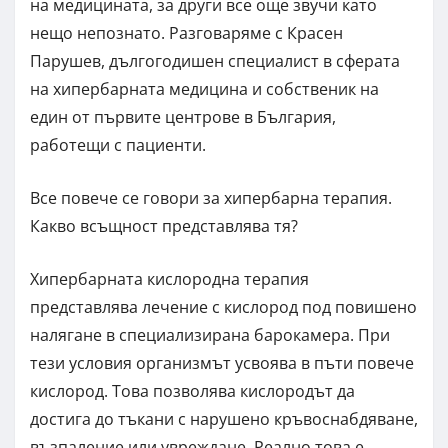
на медицината, за други все още звучи като
нещо непознато. Разговаряме с Красен
Парушев, дългогодишен специалист в сферата
на хипербарната медицина и собственик на
един от първите центрове в България,
работещи с пациенти.
Все повече се говори за хипербарна терапия.
Какво всъщност представлява тя?
Хипербарната кислородна терапия
представлява лечение с кислород под повишено
налягане в специализирана барокамера. При
тези условия организмът усвоява в пъти повече
кислород. Това позволява кислородът да
достига до тъкани с нарушено кръвоснабдяване,
възпаление или увреждане. Реално това е