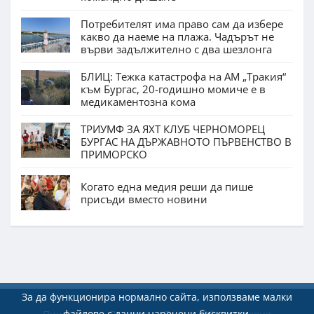
Потребителят има право сам да избере
какво да наеме на плажа. Чадърът не
върви задължително с два шезлонга
БЛИЦ: Тежка катастрофа на АМ „Тракия“
към Бургас, 20-годишно момиче е в
медикаментозна кома
ТРИУМФ ЗА ЯХТ КЛУБ ЧЕРНОМОРЕЦ
БУРГАС НА ДЪРЖАВНОТО ПЪРВЕНСТВО В
ПРИМОРСКО
Когато една медия реши да пише
присъди вместо новини
За да функционира нормално сайта, използваме малки
файлове с данни наречени бисквитки.