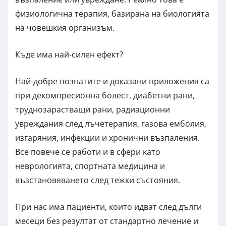
физиологична терапия, базирана на биологията
на човешкия организъм.
Къде има най-силен ефект?
Най-добре познатите и доказани приложения са
при декомпресионна болест, диабетни рани,
труднозарастващи рани, радиационни
увреждания след лъчетерапия, газова емболия,
изгаряния, инфекции и хронични възпаления.
Все повече се работи и в сфери като
неврологията, спортната медицина и
възстановяването след тежки състояния.
При нас има пациенти, които идват след дълги
месеци без резултат от стандартно лечение и