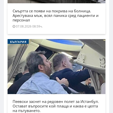
Смъртта се появи на покрива на болница.
Арестуваха мъж, всял паника сред пациенти и
персонал
07.08.2026 08:59ч.
БЪЛГАРИЯ
Пеевски заснет на редовен полет за Истанбул.
Остават въпросите кой плаща и каква е целта
на пътуването.