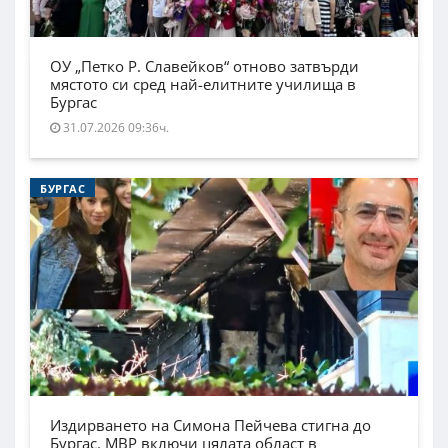
ОУ „Петко Р. Славейков“ отново затвърди
мястото си сред най-елитните училища в
Бургас
31.07.2026 09:36ч.
БУРГАС
Издирването на Симона Пейчева стигна до
Бургас. МВР включи цялата област в