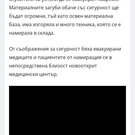
Материалните загуби обаче със сигурност ще
бъдат огромни, тъй като освен материална
база, има изгоряла и много техника, която се е
намирала в склада.
От съображения за сигурност бяха евакуирани
медиците и пациентите от намиращия се в
непосредствена близост новооткрит
медицински център.