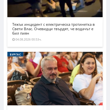
Тежък инцидент с електрическа тротинетка в
Свети Влас. Очевидци твърдят, че водачът е
бил пиян
04.08.2026 00:53ч.
БУРГАС