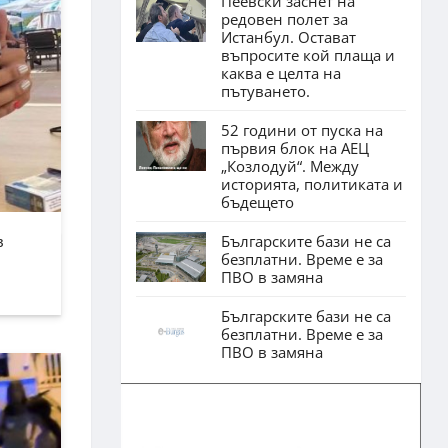
Пеевски заснет на
редовен полет за
Истанбул. Остават
въпросите кой плаща и
каква е целта на
пътуването.
52 години от пуска на
първия блок на АЕЦ
„Козлодуй“. Между
историята, политиката и
бъдещето
Българските бази не са
в
безплатни. Време е за
ПВО в замяна
Българските бази не са
безплатни. Време е за
ПВО в замяна