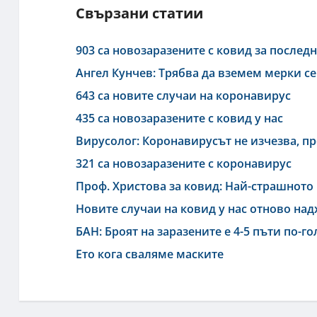
Свързани статии
903 са новозаразените с ковид за после
Ангел Кунчев: Трябва да вземем мерки се
643 са новите случаи на коронавирус
435 са новозаразените с ковид у нас
Вирусолог: Коронавирусът не изчезва, п
321 са новозаразените с коронавирус
Проф. Христова за ковид: Най-страшното 
Новите случаи на ковид у нас отново на
БАН: Броят на заразените е 4-5 пъти по-г
Ето кога сваляме маските