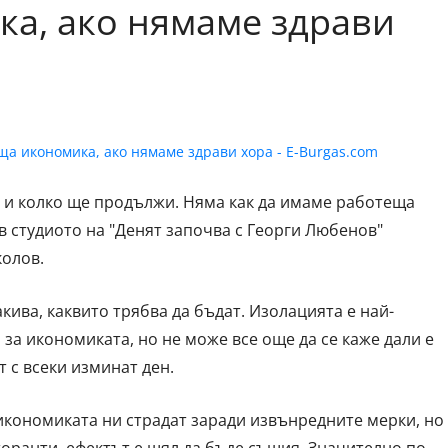
а, ако нямаме здрави
е и колко ще продължи. Няма как да имаме работеща
 в студиото на "Денят започва с Георги Любенов"
олов.
кива, каквито трябва да бъдат. Изолацията е най-
 за икономиката, но не може все още да се каже дали е
 с всеки изминат ден.
 икономиката ни страдат заради извънредните мерки, но