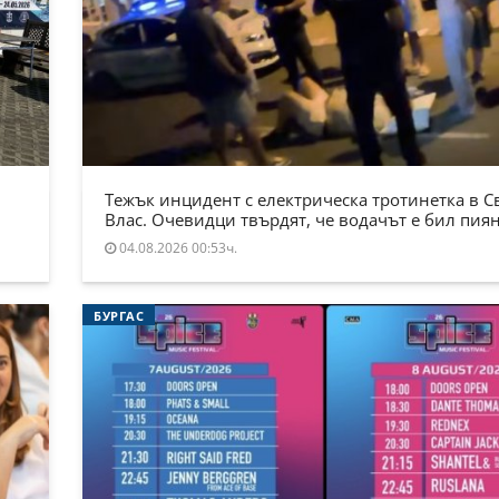
Тежък инцидент с електрическа тротинетка в С
Влас. Очевидци твърдят, че водачът е бил пия
04.08.2026 00:53ч.
БУРГАС