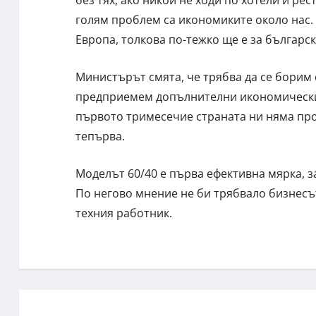
без тях, ако никой не ходи по хотели и ре
голям проблем са икономиките около нас.
Европа, толкова по-тежко ще е за българс
Министърът смята, че трябва да се борим 
предприемем допълнителни икономически 
първото тримесечие страната ни няма про
тепърва.
Моделът 60/40 е първа ефективна мярка, з
По негово мнение не би трябвало бизнесът
техния работник.