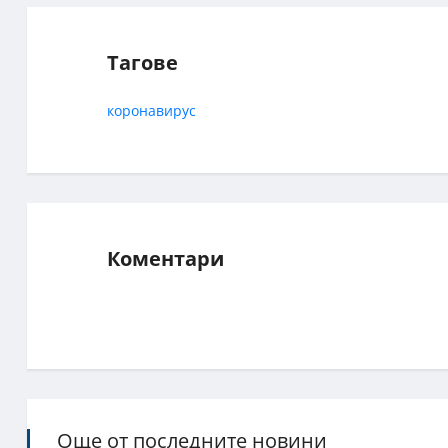
Тагове
коронавирус
Коментари
Още от последните новини