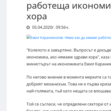
работеща икономик
хора
05.04.2020г. 09:56ч.
"Колелото е завъртяно. Въпросът е докъд
икономика, ако нямаме здрави хора", каза
министърът на икономиката Емил Караник
По негово мнение в момента мерките са та
добрият механизъм. Това не е първа криза
най-голямата, тъй като нещата се влошават
Той се съгласи, че определени сектори от