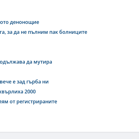
дното денонощие
га, за да не пълним пак болниците
родължава да мутира
вече е зад гърба ни
дхвърлиха 2000
олям от регистрираните