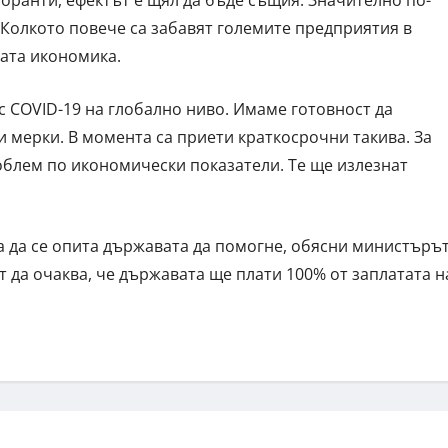
сторанти, ефектът е щял да бъде същия. Значително по-
 Колкото повече са забавят големите предприятия в
ката икономика.
с COVID-19 на глобално ниво. Имаме готовност да
мерки. В момента са приети краткосрочни такива. За
блем по икономически показатели. Те ще излезнат
а да се опита държавата да помогне, обясни министърът
 да очаква, че държавата ще плати 100% от заплатата н