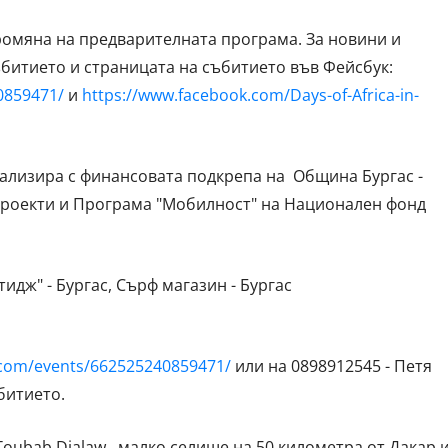
ромяна на предварителната програма. За новини и
ъбитието и страницата на събитието във Фейсбук:
0859471/
и
https://www.facebook.com/Days-of-Africa-in-
еализира с финансовата подкрепа на Община Бургас -
проекти и Програма "Мобилност" на Национален фонд
тидж" - Бургас, Сърф магазин - Бургас
.com/events/662525240859471/
или на 0898912545 - Петя
битието.
oubab Dialaw , малко селище на 50 километра от Дакар 