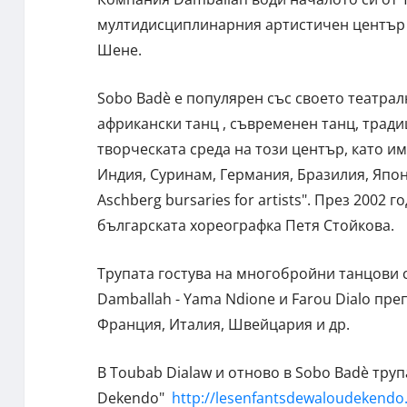
мултидисциплинарния артистичен център S
Шене.
Sobo Badè е популярен със своето театрал
африкански танц , съвременен танц, тради
творческата среда на този център, като и
Индия, Суринам, Германия, Бразилия, Япо
Aschberg bursaries for artists". През 2002 
българската хореографка Петя Стойкова.
Трупата гостува на многобройни танцови 
Damballah - Yama Ndione и Farou Dialo пр
Франция, Италия, Швейцария и др.
В Toubab Dialaw и отново в Sobo Badè труп
Dekendo"
http://lesenfantsdewaloudekendo