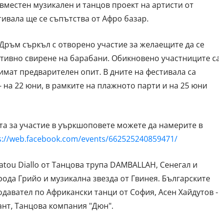
вместен музикален и танцов проект на артисти от
тивала ще се съпътства от Афро базар.
 Дръм съркъл с отворено участие за желаещите да се
ктивно свирене на барабани. Обикновено участниците с
 имат предварителен опит. В дните на фестивала са
 на 22 юни, в рамките на плажното парти и на 25 юни
та за участие в уъркшоповете можете да намерите в
s://web.facebook.com/events/662525240859471/
Fatou Diallo от Танцова трупа DAMBALLAH, Сенегал и
ода Грийо и музикална звезда от Гвинея. Българските
одавател по Африкански танци от София, Асен Хайдутов -
ант, Танцова компания "Дюн".