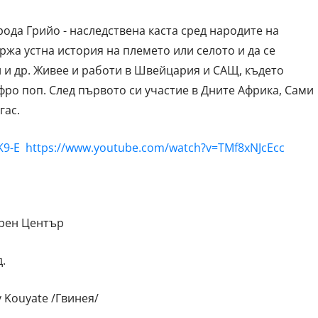
ода Грийо - наследствена каста сред народите на
ржа устна история на племето или селото и да се
ци и др. Живее и работи в Швейцария и САЩ, където
фро поп. След първото си участие в Дните Африка, Сами
гас.
K9-E
https://www.youtube.com/watch?v=TMf8xNJcEcc
урен Център
.
 Kouyate /Гвинея/