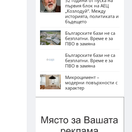
52 години от пуска на
първия блок на АЕЦ
„Козлодуй“. Между
историята, политиката и
бъдещето
Българските бази не са
безплатни. Време е за
ПВО в замяна
Българските бази не са
безплатни. Време е за
ПВО в замяна
Микроцимент –
модерни повърхности с
характер