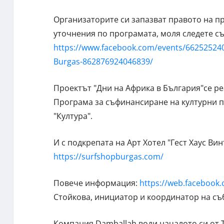
Организаторите си запазват правото на п
уточнения по програмата, моля следете с
https://www.facebook.com/events/66252524
Burgas-862876924046839/
Проектът "Дни на Африка в България"се р
Програма за съфинансиране на културни 
"Култура".
И с подкрепата на Арт Хотел "Гест Хаус Вин
https://surfshopburgas.com/
Повече информация:
https://web.facebook
Стойкова, инициатор и координатор на съ
Компания Damballah води началото си от T