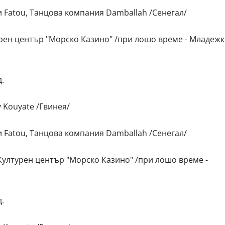
 Fatou, Танцова компания Damballah /Сенегал/
урен център "Морско Казино" /при лошо време - Младеж
.
 Kouyate /Гвинея/
 Fatou, Танцова компания Damballah /Сенегал/
 Културен център "Морско Казино" /при лошо време -
.