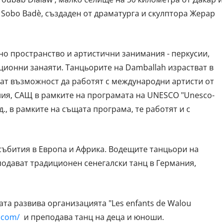
obo Badè, създаден от драматурга и скулптора Жерар
но пространство и артистични занимания - перкусии,
ционни занаяти. Танцьорите на Damballah израстват в
мат възможност да работят с международни артисти от
ния, САЩ в рамките на програмата на UNESCO "Unesco-
год., в рамките на същата програма, те работят и с
събития в Европа и Африка. Водещите танцьори на
еподават традиционен сенегалски танц в Германия,
ата развива организацията "Les enfants de Walou
.com/
и преподава танц на деца и юноши.