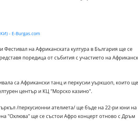
и Фестивал на Африканската култура в България ще се
представя поредица от събития с участието на Африканс
ивала са Африкански танц и перкусии уъркшоп, които щ
ултурен център и КЦ "Морско казино".
ъркъл /перкусионни ателиета/ ще бъде на 22-ри юни на
цена "Охлюва" ще се състои Афро концерт отново с Дръм