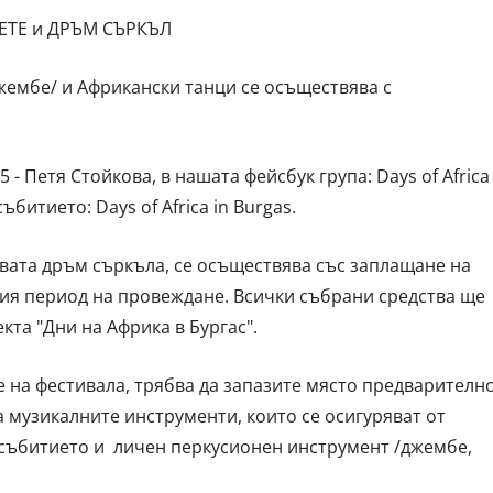
ЕТЕ и ДРЪМ СЪРКЪЛ
жембе/ и Африкански танци се осъществява с
 - Петя Стойкова, в нашата фейсбук група: Days of Africa
битиeто: Days of Africa in Burgas.
вата дръм съркъла, се осъществява със заплащане на
целия период на провеждане. Всички събрани средства ще
кта "Дни на Африка в Бургас".
е на фестивала, трябва да запазите място предварително
 музикалните инструменти, които се осигуряват от
 събитието и личен перкусионен инструмент /джембе,