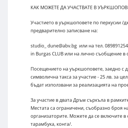
КАК МОЖЕТЕ ДА УЧАСТВАТЕ В УЪРКШОПОВ
Участието в уъркшоповете по перкусии /д
предварително записване на:
studio_
dune@abv.bg
или на тел. 0898912545
in Burgas CLUB или на лично съобщение в съ
Посещението на уъркшоповете, заедно с д
символична такса за участие - 25 лв. за 
бъдат използвани за реализацията на прое
За участие в двата Дръм съркъла в рамкит
Местата са ограничени, съобразно броя на
организаторите. Можете да се включите в
тарамбука, конга/.