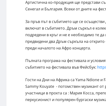
Артистична ко-продукция ще представи съ
Сенегал и България. Всеки от дните на фес
За пръв път в събитието ще се осъществи
включат в събитието. Дръм съркъл е коле
подредени в кръг и не е необходимо те да
предвидени два Дръм съркъла на открито -
преди началото на Афро концерта.
Пълната програма на фестивала и условия
събитието на фестивала във Фейсбук:
http
Гости на Дни на Африка са Yama Ndione и 
Sammy Kouyate - потомствен музикант от р
участници в прокта са : Мария Косса, преп
перкусионист и популярен бургаски музик