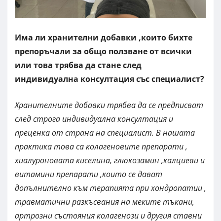
Има ли хранителни добавки ,които бихте
препоръчали за общо ползване от всички
или това трябва да стане след
индивидуална консултация със специалист?
Хранителните добавки трябва да се предписват
след строга индивидуална консултация и
преценка от страна на специалист. В нашата
практика това са колагеновите препарати ,
хиалуроновата киселина, глюкозамин ,калциеви и
витамини препарати ,които се дават
допълнително към терапията при хондропатии ,
травматични разкъсвания на меките тъкани,
артрозни състояния колагенози и другия ставни