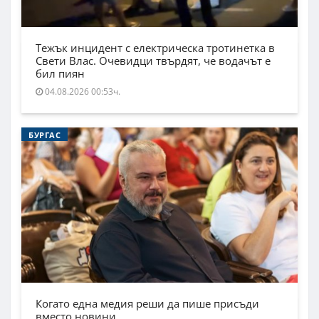
Тежък инцидент с електрическа тротинетка в
Свети Влас. Очевидци твърдят, че водачът е
бил пиян
04.08.2026 00:53ч.
БУРГАС
Когато една медия реши да пише присъди
вместо новини