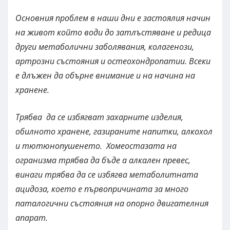
Основния проблем в наши дни е застоялия начин
на живот който води до затлъстяване и редица
други метаболични заболявания, колагенози,
артрозни състояния и остеохондропатии. Всеки
е длъжен да обърне внимание и на начина на
хранене.
Трябва да се избягват захарните изделия,
обилното хранене, газираните напитки, алкохол
и тютюнопушенето. Хомеостазата на
огранизма трябва да бъде а алкален превес,
винаги трябва да се избягва метаболитната
ацидоза, което е първопричината за много
паталогични състояния на опорно двигателния
апарат.