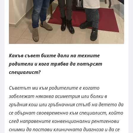
Какъв съвет бихте дали на техните
родители и кога трябва да потърсят
специалист?
Съветът ми към родителите е когато
забележат някаква асиметрия или болки в
гръдния кош или гръбначния стълб на детето да
се обърнат своевременно към специалист, който
след направените конвенционални рентгенови
снимки да постави клиничната диагноза и да се