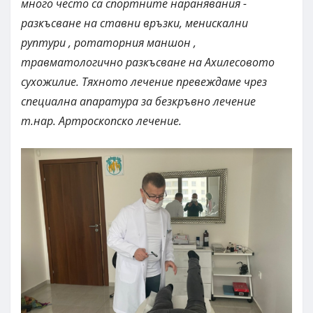
много често са спортните наранявания -
разкъсване на ставни връзки, менискални
руптури , ротаторния маншон ,
травматологично разкъсване на Ахилесовото
сухожилие. Тяхното лечение превеждаме чрез
специална апаратура за безкръвно лечение
т.нар. Артроскопско лечение.