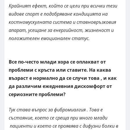
Крайният ефект, който се цели при всички тези
видове спорт е подобряване кондицията на
костномускулната система и ставновръзковия
апарат, усещане за енергийност, жизненост и
положителен емоционален статус.
Все по-често млади хора се оплакват от
проблеми с кръста или ставите. На каква
възраст е нормално да се случи това , и как
да различим ежедневния дискомфорт от
сериозните проблеми?
Тук става въпрос за фибромиалгия . Това е
състояние, което се среща при много млади
пациенти и което се проявява с дифузни болки в