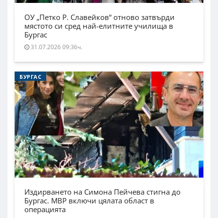
ОУ „Петко Р. Славейков“ отново затвърди
мястото си сред най-елитните училища в
Бургас
31.07.2026 09:36ч.
БУРГАС
Издирването на Симона Пейчева стигна до
Бургас. МВР включи цялата област в
операцията