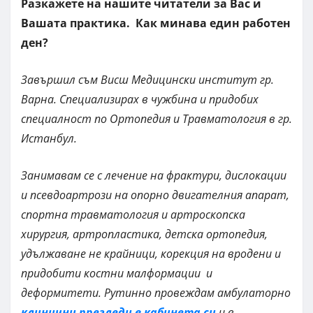
Разкажете на нашите читатели за Вас и
Вашата практика. Как минава един работен
ден?
Завършил съм Висш Медицински институт гр.
Варна. Специализирах в чужбина и придобих
специалност по Ортопедия и Травматология в гр.
Истанбул.
Занимавам се с лечение на фрактури, дислокации
и псевдоартрози на опорно двигателния апарат,
спортна травматология и артроскопска
хирургия, артропластика, детска ортопедия,
удължаване не крайници, корекция на вродени и
придобити костни малформации и
деформитети. Рутинно провеждам амбулаторно
клинични прегледи в кабинета си
и в