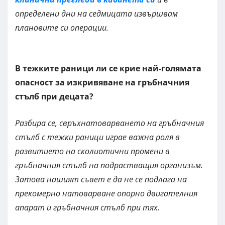
определени дни на седмицата извършвам
плановите си операции.
В тежките раници ли се крие най-голямата
опасност за изкривяване на гръбначния
стълб при децата?
Разбира се, свръхнатоварването на гръбначния
стълб с тежки раници играе важна роля в
развитието на сколиотични промени в
гръбначния стълб на подрастващия организъм.
Затова нашият съвет е да не се подлага на
прекомерно натоварване опорно двигателния
апарат и гръбначния стълб при тях.