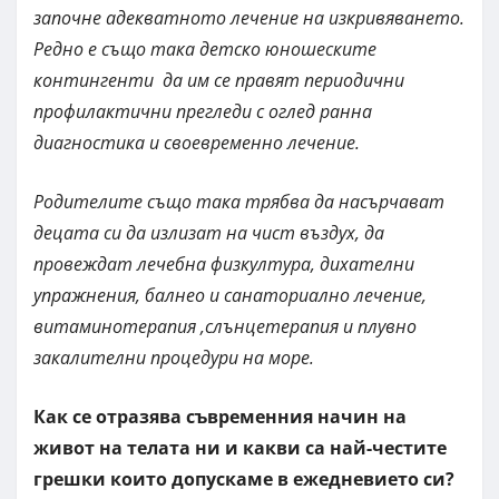
започне адекватното лечение на изкривяването.
Редно е също така детско юношеските
контингенти да им се правят периодични
профилактични прегледи с оглед ранна
диагностика и своевременно лечение.
Родителите също така трябва да насърчават
децата си да излизат на чист въздух, да
провеждат лечебна физкултура, дихателни
упражнения, балнео и санаториално лечение,
витаминотерапия ,слънцетерапия и плувно
закалителни процедури на море.
Как се отразява съвременния начин на
живот на телата ни и какви са най-честите
грешки които допускаме в ежедневието си?