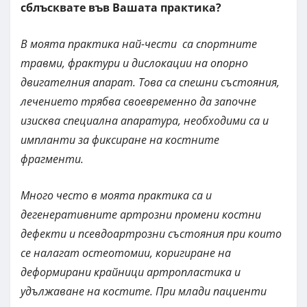
сблъсквате във Вашата практика?
В моята практика най-чести са спортните
травми, фрактури и дислокации на опорно
двигателния апарат. Това са спешни състояния,
лечението трябва своевременно да започне
изисква специална апаратура, необходими са и
импланти за фиксиране на костните
фрагменти.
Много често в моята практика са и
дегенеративните артрозни промени костни
дефекти и псевдоартрозни състояния при които
се налагат остеотомии, коригиране на
деформирани крайници артропластика и
удължаване на костите. При млади пациенти