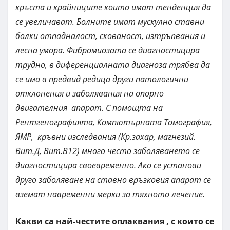
кръста и крайниците които имат тенденция да
се увеличават. Болните имат мускулно ставни
болки отпадналост, скованост, изтръпвания и
лесна умора. Фибромиозата се диагностицира
трудно, в диференциалната диагноза трябва да
се има в предвид редица други патологични
отклонения и заболявания на опорно
двигателния апарат. С помощта на
Рентгенографията, Компютърната Томография,
ЯМР, кръвни изследвания (Кр.захар, магнезий.
Вит.Д, Вит.B12) много често заболяването се
диагностицира своевременно. Ако се установи
друго заболяване на ставно връзковия апарат се
вземат навременни мерки за тяхното лечение.
Какви са най-честите оплаквания , с които се