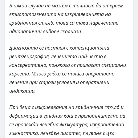
В някои случаи не можем с точност да открием
етиопатогенезата на изкривяванията на
гръбначния стълб, това са така наречените
идиопатични видове сколиози.
Диагнозата се поставя с конвенционална
рентгенография, лечението най-често е
консервативно, понякога се прилагат специални
корсети. Много рядко се налага оперативно
лечение при строги условия и оперативни
индикации.
При деца с изкривявания на гръбначния стълб и
деформации в гръдния кош е препоръчително да
се провежда лечебна физкултура, изправителна
гимнастика, лечебен пилатес, плуване с цел