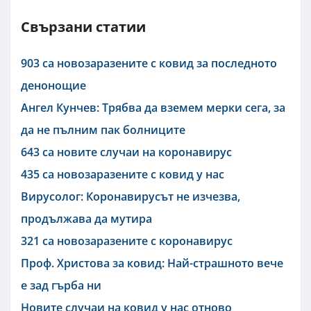
Свързани статии
903 са новозаразените с ковид за последното
денонощие
Ангел Кунчев: Трябва да вземем мерки сега, за
да не пълним пак болниците
643 са новите случаи на коронавирус
435 са новозаразените с ковид у нас
Вирусолог: Коронавирусът не изчезва,
продължава да мутира
321 са новозаразените с коронавирус
Проф. Христова за ковид: Най-страшното вече
е зад гърба ни
Новите случаи на ковид у нас отново