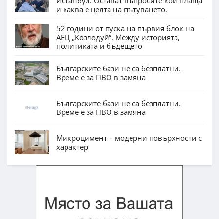
Истанбул. Остават въпросите кой плаща
и каква е целта на пътуването.
52 години от пуска на първия блок на
АЕЦ „Козлодуй“. Между историята,
политиката и бъдещето
Българските бази не са безплатни.
Време е за ПВО в замяна
Българските бази не са безплатни.
Време е за ПВО в замяна
Микроцимент – модерни повърхности с
характер