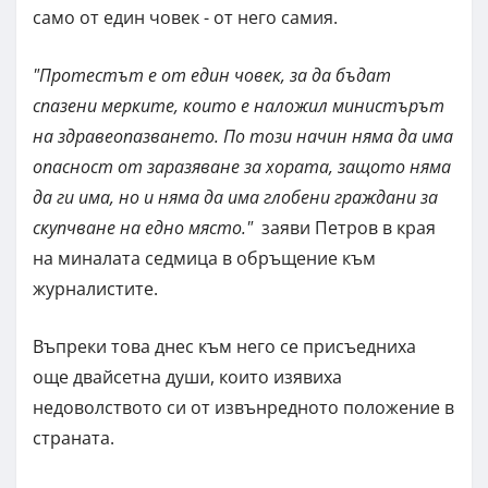
само от един човек - от него самия.
"Протестът е от един човек, за да бъдат
спазени мерките, които е наложил министърът
на здравеопазването. По този начин няма да има
опасност от заразяване за хората, защото няма
да ги има, но и няма да има глобени граждани за
скупчване на едно място."
заяви Петров в края
на миналата седмица в обръщение към
журналистите.
Въпреки това днес към него се присъедниха
още двайсетна души, които изявиха
недоволството си от извънредното положение в
страната.