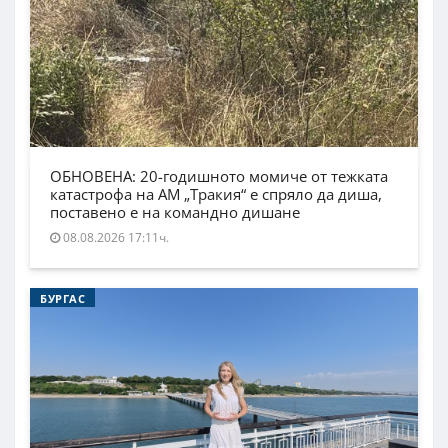
ОБНОВЕНА: 20-годишното момиче от тежката
катастрофа на АМ „Тракия“ е спряло да диша,
поставено е на командно дишане
08.08.2026 17:11ч.
БУРГАС