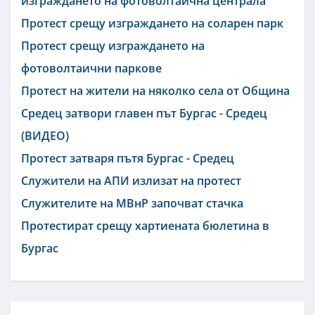
изграждането на фотоволтаична централа
Протест срещу изграждането на соларен парк
Протест срещу изграждането на
фотоволтаични паркове
Протест на жители на няколко села от Община
Средец затвори главен път Бургас - Средец
(ВИДЕО)
Протест затваря пътя Бургас - Средец
Служители на АПИ излизат на протест
Служителите на МВнР започват стачка
Протестират срещу хартиената бюлетина в
Бургас