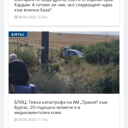
Кардам. А готови ли сме, ако следващият идва
към военна база?
08.08.2026 13:35ч.
БУРГАС
БЛИЦ: Тежка катастрофа на АМ „Тракия“ към
Бургас, 20-годишно момиче е в
медикаментозна кома
08.08.2026 11:16ч.