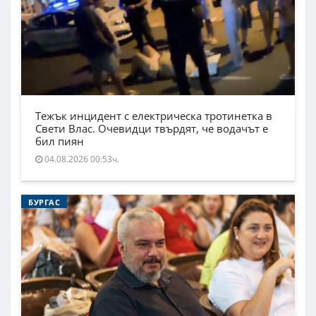
Тежък инцидент с електрическа тротинетка в
Свети Влас. Очевидци твърдят, че водачът е
бил пиян
04.08.2026 00:53ч.
БУРГАС