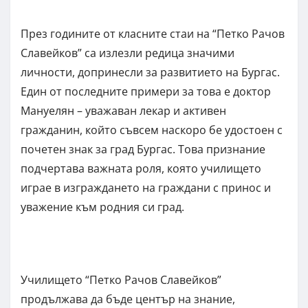
През годините от класните стаи на “Петко Рачов
Славейков” са излезли редица значими
личности, допринесли за развитието на Бургас.
Един от последните примери за това е доктор
Мануелян – уважаван лекар и активен
гражданин, който съвсем наскоро бе удостоен с
почетен знак за град Бургас. Това признание
подчертава важната роля, която училището
играе в изграждането на граждани с принос и
уважение към родния си град.
Училището “Петко Рачов Славейков”
продължава да бъде център на знание,