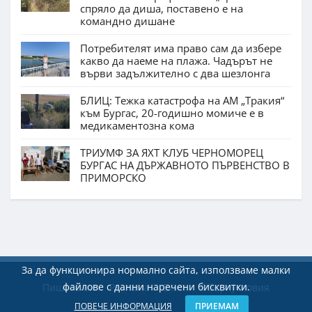
спряло да диша, поставено е на
командно дишане
Потребителят има право сам да избере
какво да наеме на плажа. Чадърът не
върви задължително с два шезлонга
БЛИЦ: Тежка катастрофа на АМ „Тракия“
към Бургас, 20-годишно момиче е в
медикаментозна кома
ТРИУМФ ЗА ЯХТ КЛУБ ЧЕРНОМОРЕЦ
БУРГАС НА ДЪРЖАВНОТО ПЪРВЕНСТВО В
ПРИМОРСКО
За да функционира нормално сайта, използваме малки
файлове с данни наречени бисквитки.
Пишете ни
Реклама
Екип
Общи условия
ПОВЕЧЕ ИНФОРМАЦИЯ
ПРИЕМАМ