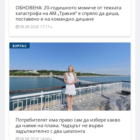
ОБНОВЕНА: 20-годишното момиче от тежката
катастрофа на АМ „Тракия“ е спряло да диша,
поставено е на командно дишане
08.08.2026 17:11ч.
БУРГАС
Потребителят има право сам да избере какво
да наеме на плажа. Чадърът не върви
задължително с два шезлонга
08.08.2026 14:00ч.