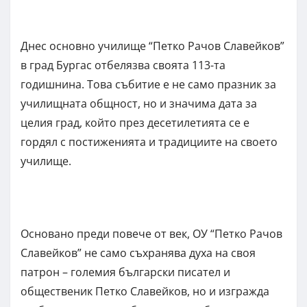
Днес основно училище “Петко Рачов Славейков”
в град Бургас отбелязва своята 113-та
годишнина. Това събитие е не само празник за
училищната общност, но и значима дата за
целия град, който през десетилетията се е
гордял с постиженията и традициите на своето
училище.
Основано преди повече от век, ОУ “Петко Рачов
Славейков” не само съхранява духа на своя
патрон – големия български писател и
общественик Петко Славейков, но и изгражда