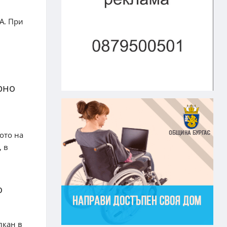
А. При
рно
ото на
, в
о
лкан в