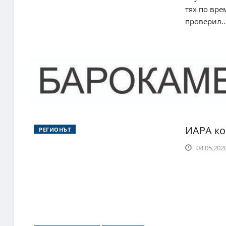
тях по вре
проверил..
ИАРА ко
РЕГИОНЪТ
04.05.2020