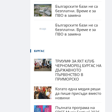
Българските бази не са
безплатни. Време е за
ПВО в замяна
Българските бази не са
безплатни. Време е за
ПВО в замяна
БУРГАС
ТРИУМФ ЗА ЯХТ КЛУБ
ЧЕРНОМОРЕЦ БУРГАС НА
ДЪРЖАВНОТО
ПЪРВЕНСТВО В
ПРИМОРСКО
Когато една медия реши
да пише присъди вместо
новини
Пълната програма на
SPICE Music Festival 2026