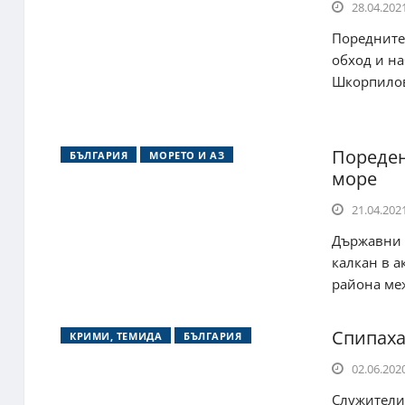
28.04.2021
Поредните
обход и на
Шкорпиловц
Пореден
БЪЛГАРИЯ
МОРЕТО И АЗ
море
21.04.2021
Държавни 
калкан в а
района меж
Спипаха
КРИМИ, ТЕМИДА
БЪЛГАРИЯ
02.06.2020
Служители 