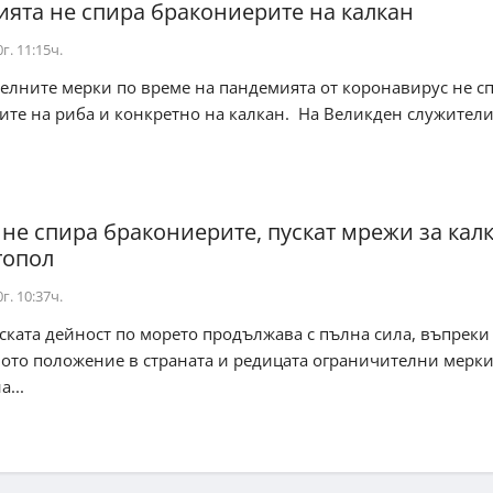
ята не спира бракониерите на калкан
г. 11:15ч.
елните мерки по време на пандемията от коронавирус не с
те на риба и конкретно на калкан. На Великден служители 
 не спира бракониерите, пускат мрежи за кал
топол
г. 10:37ч.
ката дейност по морето продължава с пълна сила, въпреки
ото положение в страната и редицата ограничителни мерки
...