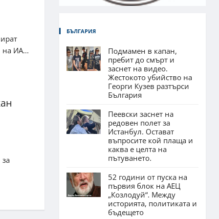
БЪЛГАРИЯ
пират
на ИА...
Подмамен в капан,
пребит до смърт и
заснет на видео.
Жестокото убийство на
Георги Кузев разтърси
България
кан
Пеевски заснет на
редовен полет за
Истанбул. Остават
въпросите кой плаща и
каква е целта на
пътуването.
 за
52 години от пуска на
първия блок на АЕЦ
„Козлодуй“. Между
историята, политиката и
бъдещето