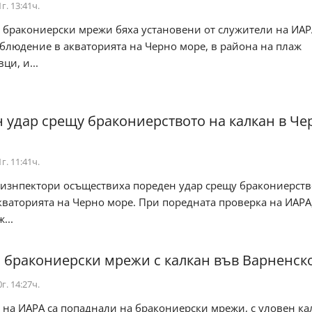
г. 13:41ч.
 бракониерски мрежи бяха установени от служители на ИАР
блюдение в акваторията на Черно море, в района на плаж
и, и...
 удар срещу бракониерството на калкан в Че
г. 11:41ч.
изнпектори осъществиха пореден удар срещу бракониерств
кваторията на Черно море. При поредната проверка на ИАРА
...
 бракониерски мрежи с калкан във Варненск
г. 14:27ч.
на ИАРА са попаднали на бракониерски мрежи, с уловен ка