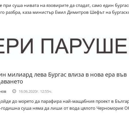
 при суша нивата на язовирите да спадат, само един бурга
 го разбра, каза министър Емил Димитров Шефът на бургаск
ин милиард лева Бургас влиза в нова ера във
аването
нов
16.06.2020г. 12:55ч.
дойде до морето да парафира най-мащабния проект в Бълга
5-годишна суша няма да лиши от вода цялото Черноморие О