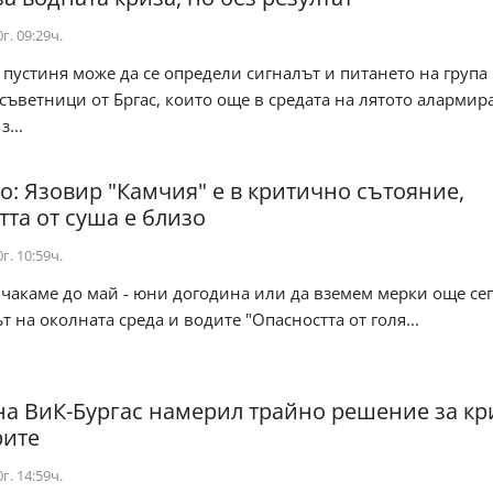
г. 09:29ч.
в пустиня може да се определи сигналът и питането на група
ъветници от Бргас, които още в средата на лятото алармир
...
о: Язовир "Камчия" е в критично сътояние,
тта от суша е близо
г. 10:59ч.
 чакаме до май - юни догодина или да вземем мерки още сег
 на околната среда и водите "Опасността от голя...
а ВиК-Бургас намерил трайно решение за кр
рите
г. 14:59ч.