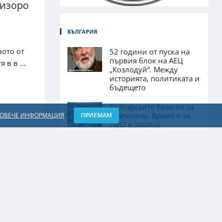
визоро
БЪЛГАРИЯ
вото от
52 години от пуска на
първия блок на АЕЦ
в в ...
„Козлодуй“. Между
историята, политиката и
бъдещето
Българските бази не са
безплатни. Време е за
ОВЕЧЕ ИНФОРМАЦИЯ
ПРИЕМАМ
ПВО в замяна
Българските бази не са
безплатни. Време е за
ПВО в замяна
Микроцимент –
модерни повърхности с
характер
Когато алгоритъмът се