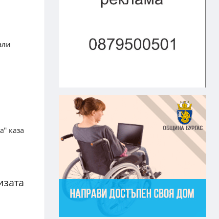
али
а" каза
изата