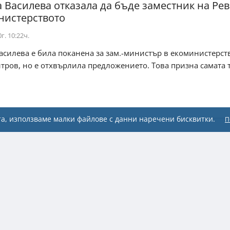
 Василева отказала да бъде заместник на Ре
нистерството
г. 10:22ч.
силева е била поканена за зам.-министър в екоминистерст
ров, но е отхвърлила предложението. Това призна самата тя 
а, използваме малки файлове с данни наречени бисквитки.
П