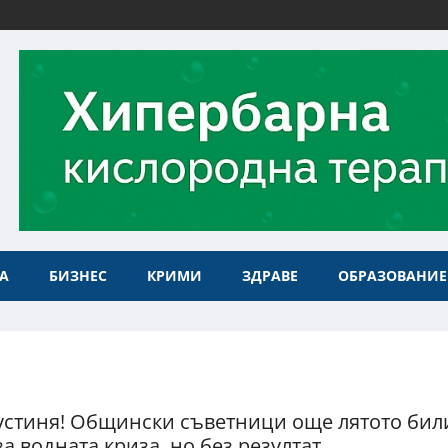
А
БИЗНЕС
КРИМИ
ЗДРАВЕ
ОБРАЗОВАНИЕ
пустиня! Общински съветници още лятото бил
а водната криза, но без резултат