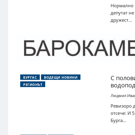
Нормално е
депутат не
дружест...
С полов
БУРГАС
ВОДЕЩИ НОВИНИ
водопод
РЕГИОНЪТ
Людмил Ива
Ревизоро 
отсече: И 
Бурга...