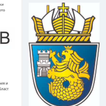
ски
ото
рия и
бласт