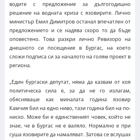
водите с предложение за дългогодишно
решение на водната криза с язовирите. Лично
министър Емил Димитров останал впечатлен от
предложението и се надява скоро то да бъде
оповестено. Това разкри лично Ревизоро на
днешното си посещение в Бургас, на което
сложи подписа си за началото на голям проект в
региона.
„Един бургаски депутат, няма да казвам от коя
политическа сила е, за да не го излагам,
обясняваше как миналата година язовир
Камчия бил на едно ниво, тази година бил на по-
ниско. Може би е единственият човек, който не
знае, че в Бургас не е валяло. Нормално е при
суша язовирите да намаляват. Затова се вслушах