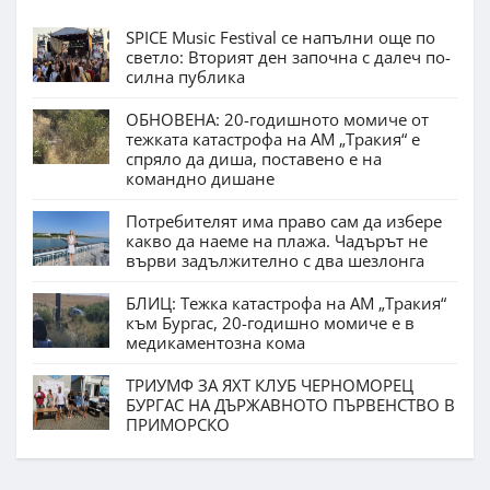
SPICE Music Festival се напълни още по
светло: Вторият ден започна с далеч по-
силна публика
ОБНОВЕНА: 20-годишното момиче от
тежката катастрофа на АМ „Тракия“ е
спряло да диша, поставено е на
командно дишане
Потребителят има право сам да избере
какво да наеме на плажа. Чадърът не
върви задължително с два шезлонга
БЛИЦ: Тежка катастрофа на АМ „Тракия“
към Бургас, 20-годишно момиче е в
медикаментозна кома
ТРИУМФ ЗА ЯХТ КЛУБ ЧЕРНОМОРЕЦ
БУРГАС НА ДЪРЖАВНОТО ПЪРВЕНСТВО В
ПРИМОРСКО