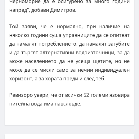
Черноморие да е осигурено за много години
напред“, добави Димитров.
Той заяви, че е нормално, при наличие на
няколко години суша управниците да се опитват
да намалят потреблението, да намалят загубите
и да търсят алтернативни водоизточници, за да
може населението да не усеща щетите, но не
може да се мисли само за нечии индивидуален
хоризонт, а за хората преди и след теб.
Ревизоро увери, че от всички 52 големи язовира
питейна вода има навсякъде.