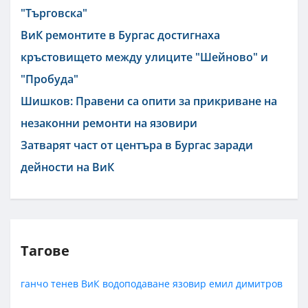
"Търговска"
ВиК ремонтите в Бургас достигнаха
кръстовището между улиците "Шейново" и
"Пробуда"
Шишков: Правени са опити за прикриване на
незаконни ремонти на язовири
Затварят част от центъра в Бургас заради
дейности на ВиК
Тагове
ганчо тенев
ВиК
водоподаване
язовир
емил димитров