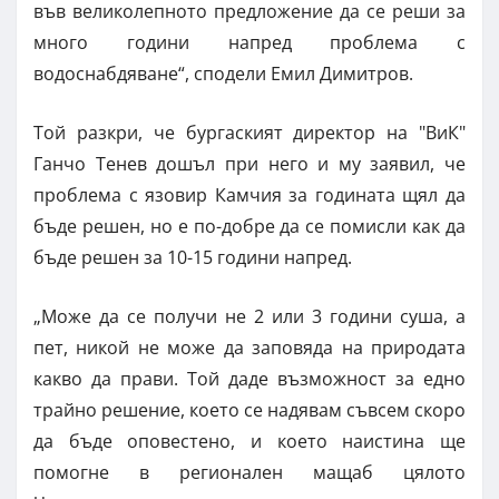
във великолепното предложение да се реши за
много години напред проблема с
водоснабдяване“, сподели Емил Димитров.
Той разкри, че бургаският директор на "ВиК"
Ганчо Тенев дошъл при него и му заявил, че
проблема с язовир Камчия за годината щял да
бъде решен, но е по-добре да се помисли как да
бъде решен за 10-15 години напред.
„Може да се получи не 2 или 3 години суша, а
пет, никой не може да заповяда на природата
какво да прави. Той даде възможност за едно
трайно решение, което се надявам съвсем скоро
да бъде оповестено, и което наистина ще
помогне в регионален мащаб цялото