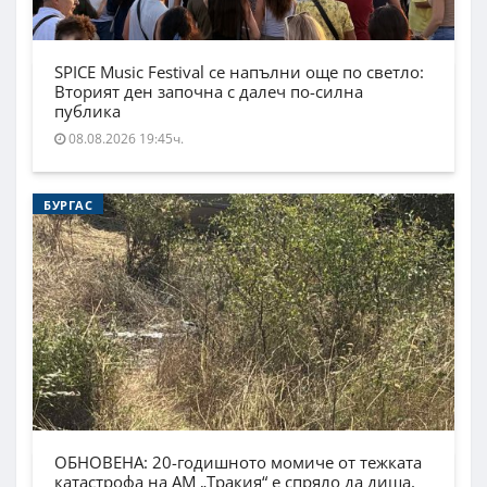
SPICE Music Festival се напълни още по светло:
Вторият ден започна с далеч по-силна
публика
08.08.2026 19:45ч.
БУРГАС
ОБНОВЕНА: 20-годишното момиче от тежката
катастрофа на АМ „Тракия“ е спряло да диша,