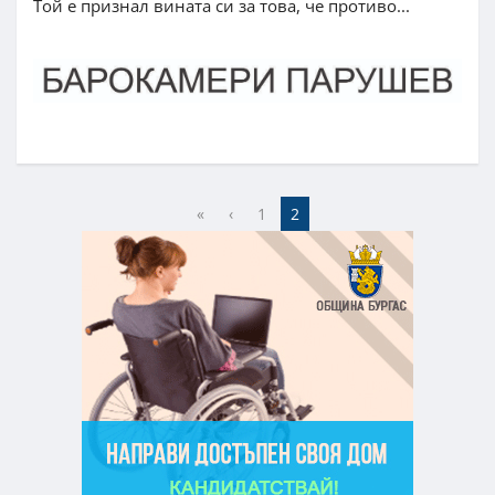
Той е признал вината си за това, че противо...
«
‹
1
2