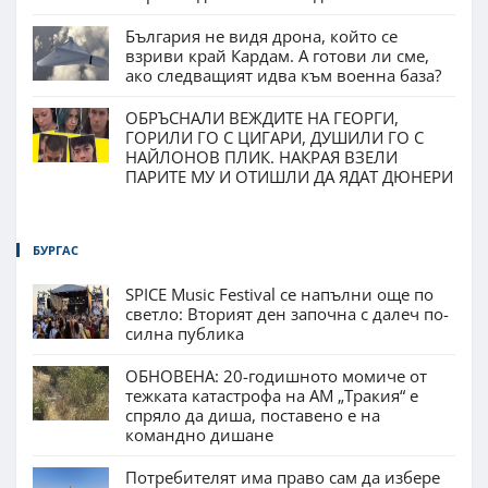
България не видя дрона, който се
взриви край Кардам. А готови ли сме,
ако следващият идва към военна база?
ОБРЪСНАЛИ ВЕЖДИТЕ НА ГЕОРГИ,
ГОРИЛИ ГО С ЦИГАРИ, ДУШИЛИ ГО С
НАЙЛОНОВ ПЛИК. НАКРАЯ ВЗЕЛИ
ПАРИТЕ МУ И ОТИШЛИ ДА ЯДАТ ДЮНЕРИ
БУРГАС
SPICE Music Festival се напълни още по
светло: Вторият ден започна с далеч по-
силна публика
ОБНОВЕНА: 20-годишното момиче от
тежката катастрофа на АМ „Тракия“ е
спряло да диша, поставено е на
командно дишане
Потребителят има право сам да избере