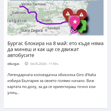
Бургас блокира на 8 май: ето къде няма
да минеш и как ще се движат
автобусите
eBurgas
04.05.2026г. 11:59ч.
Легендарната колоездачна обиколка Giro d’Italia
избира България за своето голямо начало. Виж
картата по-долу, за да се ориентираш точно кои
улиц...