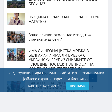
БЕЛИЦА?
ЧУХ „ИМАТЕ РАК“. КАКВО ПРАВЯ ОТТУК
НАТАТЪК?
Защо всички около нас изведнъж
станаха „идиоти“?
ИМА ЛИ НЕОНАЦИСТКА МРЕЖА В
БЪЛГАРИЯ И ИМА ЛИ ВРЪЗКА С
УКРАИНСКИ ГРУПИ? СНИМКИТЕ ОТ
ПЛОВДИВ ПОСТАВЯТ ВЪПРОСИ, НА
КОИТО СЛУЖБИТЕ ТРЯБВА ДА
За да функционира нормално сайта, използваме малки
ОТГОВОРЯТ
файлове с данни наречени бисквитки.
КАКВО СЕ ЗНАЕ ДО МОМЕНТА ЗА
ПОВЕЧЕ ИНФОРМАЦИЯ
ПРИЕМАМ
ЖЕСТОКОТО УБИЙСТВО НА ГЕОРГИ
КУЗЕВ И КОЛКО ОЩЕ ХОРА ИМАТ
ОТГОВОРНОСТ?