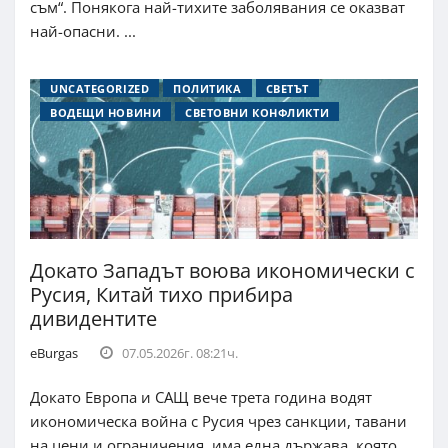
съм“. Понякога най-тихите заболявания се оказват
най-опасни. ...
UNCATEGORIZED
ПОЛИТИКА
СВЕТЪТ
ВОДЕЩИ НОВИНИ
СВЕТОВНИ КОНФЛИКТИ
Докато Западът воюва икономически с
Русия, Китай тихо прибира
дивидентите
eBurgas
07.05.2026г. 08:21ч.
Докато Европа и САЩ вече трета година водят
икономическа война с Русия чрез санкции, тавани
на цени и ограничения, има една държава, която