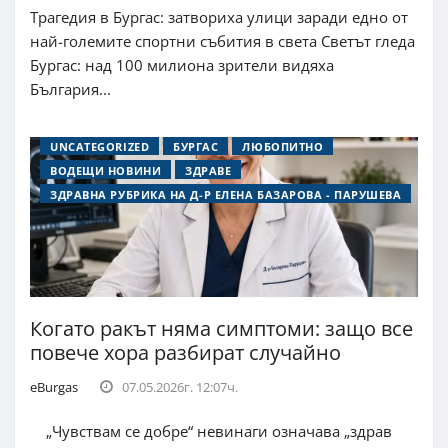
Трагедия в Бургас: затвориха улици заради едно от
най-големите спортни събития в света Светът гледа
Бургас: над 100 милиона зрители видяха
България...
UNCATEGORIZED
БУРГАС
ЛЮБОПИТНО
ВОДЕЩИ НОВИНИ
ЗДРАВЕ
ЗДРАВНА РУБРИКА НА Д-Р ЕЛЕНА БАЗАРОВА - ПАРУШЕВА
Когато ракът няма симптоми: защо все
повече хора разбират случайно
eBurgas
07.05.2026г. 12:07ч.
„Чувствам се добре“ невинаги означава „здрав