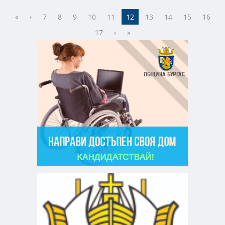
«
‹
7
8
9
10
11
12
13
14
15
16
17
›
»