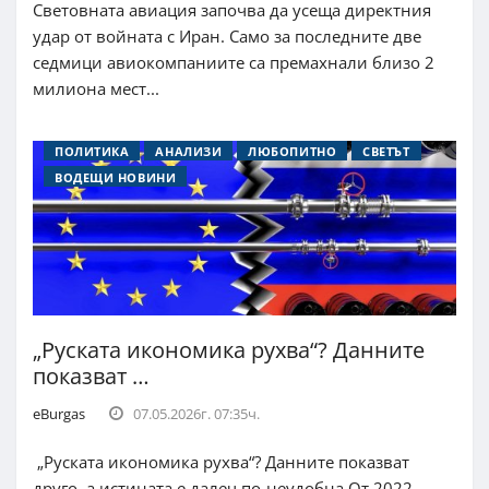
Световната авиация започва да усеща директния
удар от войната с Иран. Само за последните две
седмици авиокомпаниите са премахнали близо 2
милиона мест...
ПОЛИТИКА
АНАЛИЗИ
ЛЮБОПИТНО
СВЕТЪТ
ВОДЕЩИ НОВИНИ
„Руската икономика рухва“? Данните
показват …
eBurgas
07.05.2026г. 07:35ч.
„Руската икономика рухва“? Данните показват
друго, а истината е далеч по-неудобна От 2022