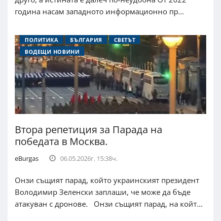
година насам западното информационно пр...
ПОЛИТИКА
БЪЛГАРИЯ
СВЕТЪТ
ВОДЕЩИ НОВИНИ
Втора репетиция за Парада на
победата в Москва.
eBurgas
06.05.2026г. 15:38ч.
Онзи същият парад, който украинският президент
Володимир Зеленски заплаши, че може да бъде
атакуван с дронове. Онзи същият парад, на койт...