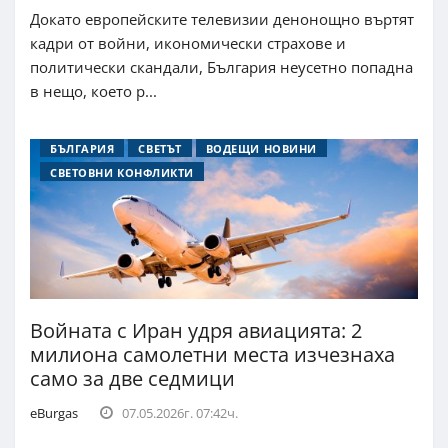
Докато европейските телевизии денонощно въртят
кадри от войни, икономически страхове и
политически скандали, България неусетно попадна
в нещо, което р...
БЪЛГАРИЯ
СВЕТЪТ
ВОДЕЩИ НОВИНИ
СВЕТОВНИ КОНФЛИКТИ
Войната с Иран удря авиацията: 2
милиона самолетни места изчезнаха
само за две седмици
eBurgas
07.05.2026г. 07:42ч.