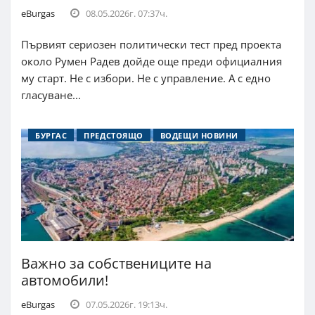
eBurgas
08.05.2026г. 07:37ч.
Първият сериозен политически тест пред проекта
около Румен Радев дойде още преди официалния
му старт. Не с избори. Не с управление. А с едно
гласуване...
БУРГАС
ПРЕДСТОЯЩО
ВОДЕЩИ НОВИНИ
Важно за собствениците на
автомобили!
eBurgas
07.05.2026г. 19:13ч.