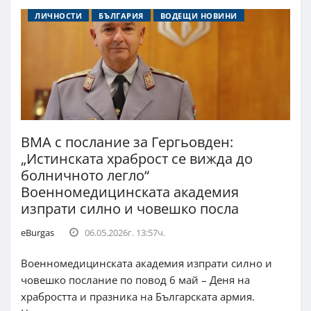
ЛИЧНОСТИ
БЪЛГАРИЯ
ВОДЕЩИ НОВИНИ
ВМА с послание за Гергьовден:
„Истинската храброст се вижда до
болничното легло“
Военномедицинската академия
изпрати силно и човешко посла
eBurgas
06.05.2026г. 13:57ч.
Военномедицинската академия изпрати силно и
човешко послание по повод 6 май – Деня на
храбростта и празника на Българската армия.