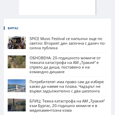
БУРГАС
SPICE Music Festival се напълни още по
светло: Вторият ден започна с далеч по-
силна публика
ОБНОВЕНА: 20-годишното момиче от
тежката катастрофа на АМ „Тракия“ е
спряло да диша, поставено е на
командно дишане
Потребителят има право сам да избере
какво да наеме на плажа. Чадърът не
върви задължително с два шезлонга
БЛИЦ: Тежка катастрофа на АМ „Тракия“
към Бургас, 20-годишно момиче е в
медикаментозна кома