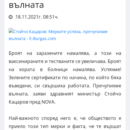
вълната
18.11.2021г. 08:51ч.
Броят на заразените намалява, а този на
ваксинираните и тестваните се увеличава. Броят
на хората в болници намалява. Успяхме!
Зелените сертификати по начина, по който бяха
въведени, си свършиха работата. Пречупихме
вълната, заяви здравният министър Стойчо
Кацаров пред NOVA.
Най-важното според него е, че обществото е
приело този тип мерки и факта, че те вършат