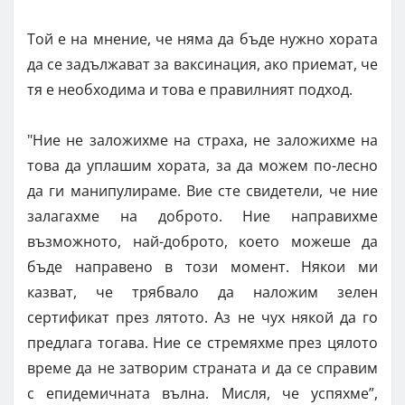
Той е на мнение, че няма да бъде нужно хората
да се задължават за ваксинация, ако приемат, че
тя е необходима и това е правилният подход.
"Ние не заложихме на страха, не заложихме на
това да уплашим хората, за да можем по-лесно
да ги манипулираме. Вие сте свидетели, че ние
залагахме на доброто. Ние направихме
възможното, най-доброто, което можеше да
бъде направено в този момент. Някои ми
казват, че трябвало да наложим зелен
сертификат през лятото. Аз не чух някой да го
предлага тогава. Ние се стремяхме през цялото
време да не затворим страната и да се справим
с епидемичната вълна. Мисля, че успяхме”,