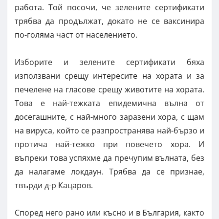
работа. Той посочи, че зелените сертификати
трябва да продължат, докато не се ваксинира
по-голяма част от населението.
Изборите и зелените сертификати бяха
използвани срещу интересите на хората и за
печелене на гласове срещу животите на хората.
Това е най-тежката епидемична вълна от
досегашните, с най-много заразени хора, с щам
на вируса, който се разпространява най-бързо и
протича най-тежко при повечето хора. И
въпреки това успяхме да пречупим вълната, без
да налагаме локдаун. Трябва да се признае,
твърди д-р Кацаров.
Според него рано или късно и в България, както