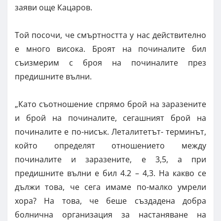
заяви още Кацаров.
Той посочи, че смъртността у нас действително
е много висока. Броят на починалите бил
съизмерим с броя на починалите през
предишните вълни.
„Като съотношение спрямо брой на заразените
и брой на починалите, сегашният брой на
починалите е по-нисък. Леталитетът- терминът,
който определят отношението между
починалите и заразените, е 3,5, а при
предишните вълни е бил 4.2 – 4,3. На какво се
дължи това, че сега имаме по-малко умрели
хора? На това, че беше създадена добра
болнична организация за настаняване на