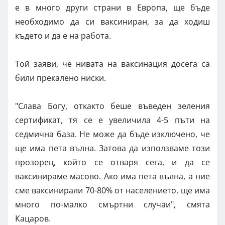
е в много други страни в Европа, ще бъде
необходимо да си ваксиниран, за да ходиш
където и да е на работа.
Той заяви, че нивата на ваксинация досега са
били прекалено ниски.
"Слава Богу, откакто беше въведен зеления
сертификат, тя се е увеличила 4-5 пъти на
седмична база. Не може да бъде изключено, че
ще има пета вълна. Затова да използваме този
прозорец, който се отваря сега, и да се
ваксинираме масово. Ако има пета вълна, а ние
сме ваксинирали 70-80% от населението, ще има
много по-малко смъртни случаи", смята
Кацаров.