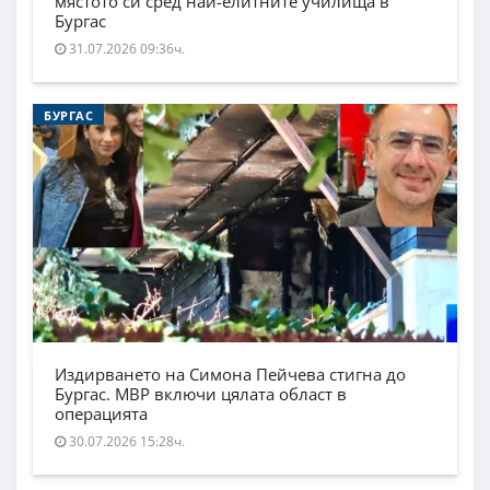
мястото си сред най-елитните училища в
Бургас
31.07.2026 09:36ч.
БУРГАС
Издирването на Симона Пейчева стигна до
Бургас. МВР включи цялата област в
операцията
30.07.2026 15:28ч.