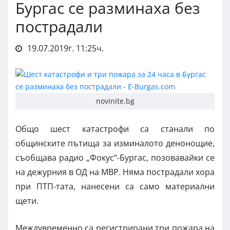
Бургас се разминаха без
пострадали
19.07.2019г. 11:25ч.
novinite.bg
Общо шест катастрофи са станали по
общинските пътища за изминалото денонощие,
съобщава радио „Фокус“-Бургас, позовавайки се
на дежурния в ОД на МВР. Няма пострадали хора
при ПТП-тата, нанесени са само материални
щети.
Междувременно са регистрирани три пожара на