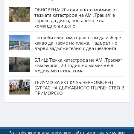
ОБНОВЕНА: 20-годишното момиче от
тежката катастрофа на АМ „Тракия“ е
спряло да диша, поставено е на
командно дишане
Потребителят има право сам да избере
какво да наеме на плажа. Чадърът не
върви задължително с два шезлонга
БЛИЦ: Тежка катастрофа на АМ „Тракия“
към Бургас, 20-годишно момиче е в
медикаментозна кома
ТРИУМФ ЗА ЯХТ КЛУБ ЧЕРНОМОРЕЦ
БУРГАС НА ДЪРЖАВНОТО ПЪРВЕНСТВО В
ПРИМОРСКО
За да функционира нормално сайта, използваме малки