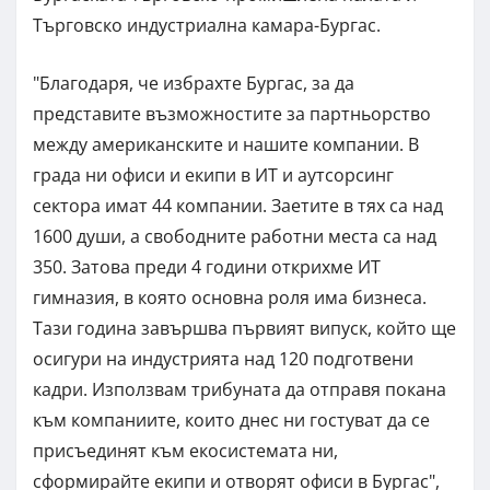
Търговско индустриална камара-Бургас.
"Благодаря, че избрахте Бургас, за да
представите възможностите за партньорство
между американските и нашите компании. В
града ни офиси и екипи в ИТ и аутсорсинг
сектора имат 44 компании. Заетите в тях са над
1600 души, а свободните работни места са над
350. Затова преди 4 години открихме ИТ
гимназия, в която основна роля има бизнеса.
Тази година завършва първият випуск, който ще
осигури на индустрията над 120 подготвени
кадри. Използвам трибуната да отправя покана
към компаниите, които днес ни гостуват да се
присъединят към екосистемата ни,
сформирайте екипи и отворят офиси в Бургас",