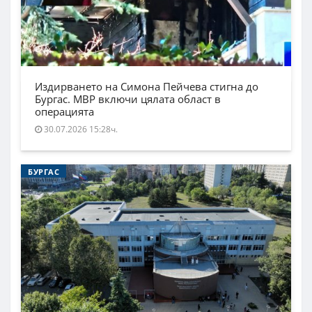
Издирването на Симона Пейчева стигна до
Бургас. МВР включи цялата област в
операцията
30.07.2026 15:28ч.
БУРГАС