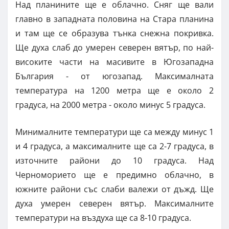
Над планините ще е облачно. Сняг ще вали
главно в западната половина на Стара планина
и там ще се образува тънка снежна покривка.
Ще духа слаб до умерен северен вятър, по най-
високите части на масивите в Югозападна
България - от югозапад. Максималната
температура на 1200 метра ще е около 2
градуса, на 2000 метра - около минус 5 градуса.
Минималните температури ще са между минус 1
и 4 градуса, а максималните ще са 2-7 градуса, в
източните райони до 10 градуса. Над
Черноморието ще е предимно облачно, в
южните райони със слаби валежи от дъжд. Ще
духа умерен северен вятър. Максималните
температури на въздуха ще са 8-10 градуса.