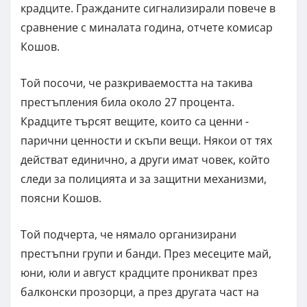
крадците. Гражданите сигнализирали повече в
сравнение с миналата година, отчете комисар
Кошов.
Той посочи, че разкриваемостта на такива
престъпления била около 27 процента.
Крадците търсят вещите, които са ценни -
парични ценности и скъпи вещи. Някои от тях
действат единично, а други имат човек, който
следи за полицията и за защитни механизми,
поясни Кошов.
Той подчерта, че нямало организирани
престъпни групи и банди. През месеците май,
юни, юли и август крадците проникват през
балконски прозорци, а през другата част на