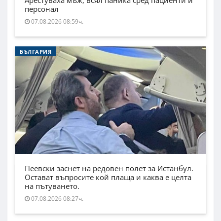
Арестуваха мъж, всял паника сред пациенти и
персонал
07.08.2026 08:59ч.
БЪЛГАРИЯ
Пеевски заснет на редовен полет за Истанбул.
Остават въпросите кой плаща и каква е целта
на пътуването.
07.08.2026 08:27ч.