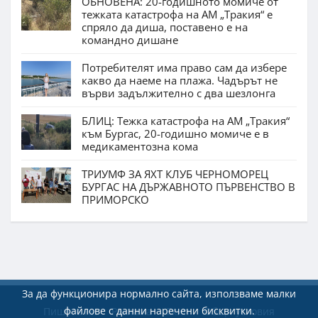
ОБНОВЕНА: 20-годишното момиче от
тежката катастрофа на АМ „Тракия“ е
спряло да диша, поставено е на
командно дишане
Потребителят има право сам да избере
какво да наеме на плажа. Чадърът не
върви задължително с два шезлонга
БЛИЦ: Тежка катастрофа на АМ „Тракия“
към Бургас, 20-годишно момиче е в
медикаментозна кома
ТРИУМФ ЗА ЯХТ КЛУБ ЧЕРНОМОРЕЦ
БУРГАС НА ДЪРЖАВНОТО ПЪРВЕНСТВО В
ПРИМОРСКО
За да функционира нормално сайта, използваме малки
файлове с данни наречени бисквитки.
Пишете ни
Реклама
Екип
Общи условия