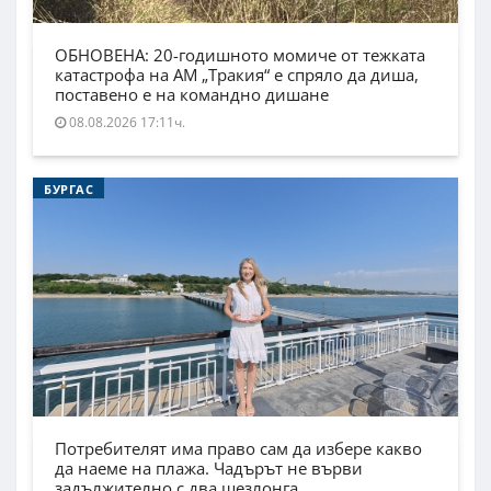
ОБНОВЕНА: 20-годишното момиче от тежката
катастрофа на АМ „Тракия“ е спряло да диша,
поставено е на командно дишане
08.08.2026 17:11ч.
БУРГАС
Потребителят има право сам да избере какво
да наеме на плажа. Чадърът не върви
задължително с два шезлонга