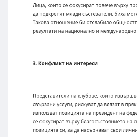
Лица, които се фокусират повече върху пр
да подкрепят млади състезатели, биха мог
Такова отношение би отслабило общностт
резултати на национално и международно
3. Конфликт на интереси
Представители на клубове, които извършва
свързани услуги, рискуват да влязат в пря
използват позицията на президент на феде
се фокусират върху благосъстоянието на с
позицията си, за да насърчават свои лич