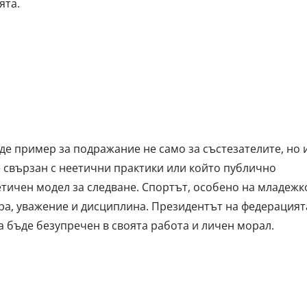
ята.
де пример за подражание не само за състезателите, но 
е свързан с неетични практики или който публично
етичен модел за следване. Спортът, особено на младежк
гра, уважение и дисциплина. Президентът на федерацият
а бъде безупречен в своята работа и личен морал.