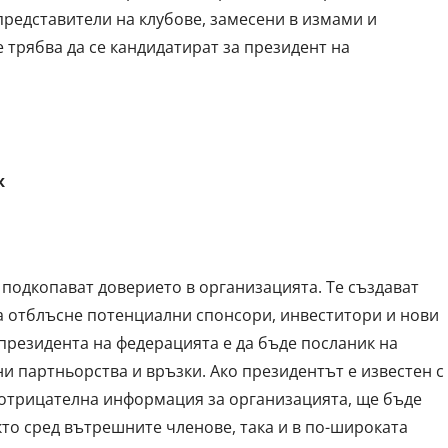
представители на клубове, замесени в измами и
е трябва да се кандидатират за президент на
ж
 подкопават доверието в организацията. Те създават
а отблъсне потенциални спонсори, инвеститори и нови
 президента на федерацията е да бъде посланик на
и партньорства и връзки. Ако президентът е известен с
 отрицателна информация за организацията, ще бъде
то сред вътрешните членове, така и в по-широката