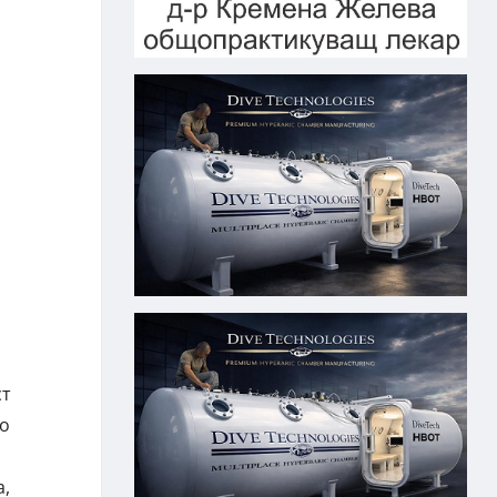
ст
мо
а,