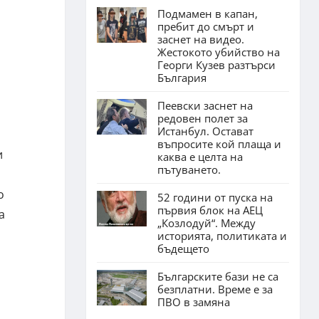
Подмамен в капан,
пребит до смърт и
заснет на видео.
Жестокото убийство на
Георги Кузев разтърси
България
Пеевски заснет на
редовен полет за
Истанбул. Остават
въпросите кой плаща и
и
каква е целта на
пътуването.
о
52 години от пуска на
първия блок на АЕЦ
а
„Козлодуй“. Между
историята, политиката и
бъдещето
Българските бази не са
безплатни. Време е за
ПВО в замяна