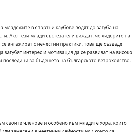
а младежите в спортни клубове водят до загуба на
ти. Ако тези млади състезатели виждат, че лидерите на
се ангажират с нечестни практики, това ще създаде
 загубят интерес и мотивация да се развиват на висок
и последици за бъдещето на българското ветроходство.
м своите членове и особено към младите хора, които
 били замесени в неетични дейности или които са