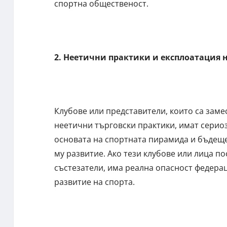
спортна общественост.
2. Неетични практики и експлоатация н
Клубове или представители, които са заме
неетични търговски практики, имат сериоз
основата на спортната пирамида и бъдеще
му развитие. Ако тези клубове или лица п
състезатели, има реална опасност федера
развитие на спорта.