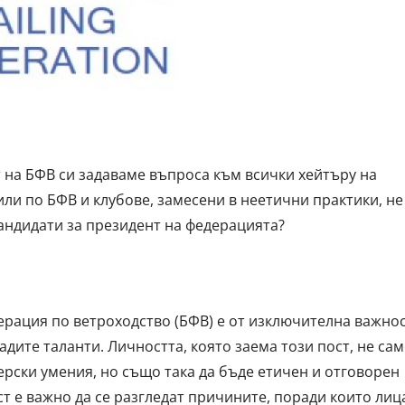
 на БФВ си задаваме въпроса към всички хейтъру на
или по БФВ и клубове, замесени в неетични практики, не
кандидати за президент на федерацията?
ерация по ветроходство (БФВ) е от изключителна важно
дите таланти. Личността, която заема този пост, не са
рски умения, но също така да бъде етичен и отговорен
т е важно да се разгледат причините, поради които лиц