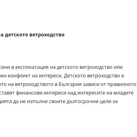
а детското ветроходство
сени в експлоатация на детското ветроходство или
ен конфликт на интереси. Детското ветроходство е
то на ветроходството в България зависи от правилното
оставят финансови интереси над интересите на младите
цията да не изпълни своите дългосрочни цели за