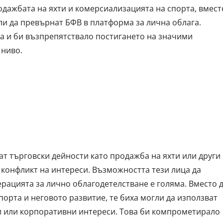
одажбата на яхти и комерсиализацията на спорта, вмест
ли да превърнат БФВ в платформа за лична облага.
а и би възпрепятствало постигането на значими
 ниво.
т търговски дейности като продажба на яхти или други
к конфликт на интереси. Възможността тези лица да
рацията за лично облагодетелстване е голяма. Вместо 
порта и неговото развитие, те биха могли да използват
ни или корпоративни интереси. Това би компрометирало