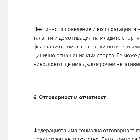
Неетичното поведение и експлоатацията н
таланти и демотивация на младите спортис
федерацията имат търговски интереси или 
цинично отношение към спорта. Те може да
ниво, което ще има дългосрочни негативн
6. Отговорност и отчетност
Федерацията има социална отговорност къ
практикуват ветроходство. Лица, които са