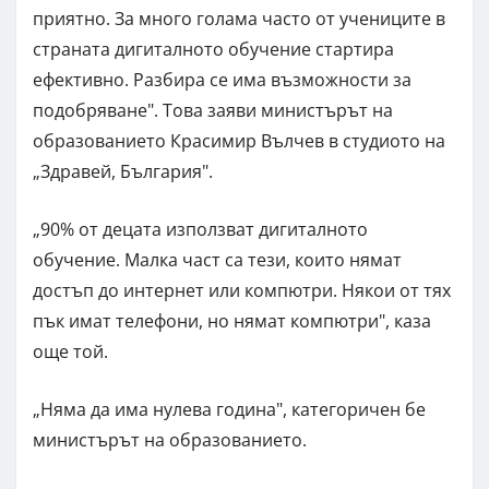
приятно. За много голама часто от учениците в
страната дигиталното обучение стартира
ефективно. Разбира се има възможности за
подобряване". Това заяви министърът на
образованието Красимир Вълчев в студиото на
„Здравей, България".
„90% от децата използват дигиталното
обучение. Малка част са тези, които нямат
достъп до интернет или компютри. Някои от тях
пък имат телефони, но нямат компютри", каза
още той.
„Няма да има нулева година", категоричен бе
министърът на образованието.