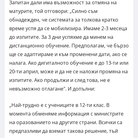
Запитан дали има възможност за отмяна на
матурите, той отговори: „Силно съм
обнадежден, че системата за толкова кратко
време успя да се мобилизира. Имаме 2-3 месеца
до изпитите. За 3 дни успяхме да минем на
дистанционно обучение. Предполагам, че бързо
ще се адаптираме и към променени дати, ако се
налага. Ако дигиталното обучение е до 13-ти или
20-ти април, може и да не се наложи промяна на
изпитите. Ако продължи и след това, не е
невъзможно отлагане". И допълни:
„Най-трудно е с учениците в 12-ти клас. В
момента обменяме информация с министрите
на оразованието на другите страни. Всички са
предпазливи да вземат такова решение, тъй