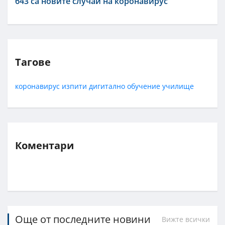
643 са новите случаи на коронавирус
Тагове
коронавирус
изпити
дигитално обучение
училище
Коментари
Още от последните новини
Вижте всички