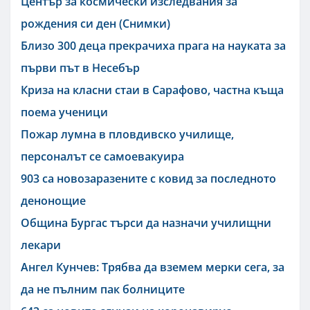
Център за космически изследвания за
рождения си ден (Снимки)
Близо 300 деца прекрачиха прага на науката за
първи път в Несебър
Криза на класни стаи в Сарафово, частна къща
поема ученици
Пожар лумна в пловдивско училище,
персоналът се самоевакуира
903 са новозаразените с ковид за последното
денонощие
Община Бургас търси да назначи училищни
лекари
Ангел Кунчев: Трябва да вземем мерки сега, за
да не пълним пак болниците