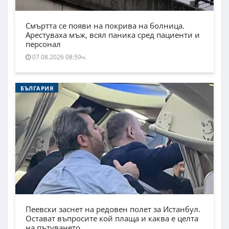
Смъртта се появи на покрива на болница.
Арестуваха мъж, всял паника сред пациенти и
персонал
07.08.2026 08:59ч.
БЪЛГАРИЯ
Пеевски заснет на редовен полет за Истанбул.
Остават въпросите кой плаща и каква е целта
на пътуването.