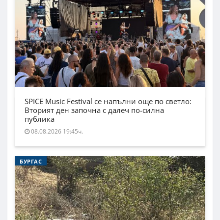
SPICE Music Festival се напълни още по светло:
Вторият ден започна с далеч по-силна
публика
08.08.2026 19:45ч.
БУРГАС