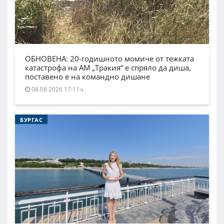
ОБНОВЕНА: 20-годишното момиче от тежката
катастрофа на АМ „Тракия“ е спряло да диша,
поставено е на командно дишане
08.08.2026 17:11ч.
БУРГАС