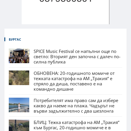
БУРГАС
SPICE Music Festival се напълни още по
светло: Вторият ден започна с далеч по-
силна публика
ОБНОВЕНА: 20-годишното момиче от
тежката катастрофа на АМ „Тракия“ е
спряло да диша, поставено е на
командно дишане
Потребителят има право сам да избере
какво да наеме на плажа. Чадърът не
върви задължително с два шезлонга
БЛИЦ: Тежка катастрофа на АМ „Тракия“
към Бургас, 20-годишно момиче е в