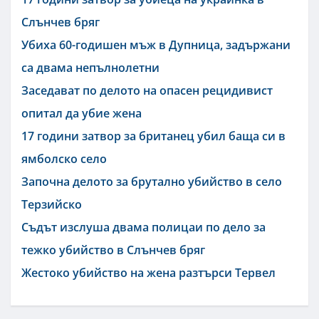
Слънчев бряг
Убиха 60-годишен мъж в Дупница, задържани
са двама непълнолетни
Заседават по делото на опасен рецидивист
опитал да убие жена
17 години затвор за британец убил баща си в
ямболско село
Започна делото за брутално убийство в село
Терзийско
Съдът изслуша двама полицаи по дело за
тежко убийство в Слънчев бряг
Жестоко убийство на жена разтърси Тервел