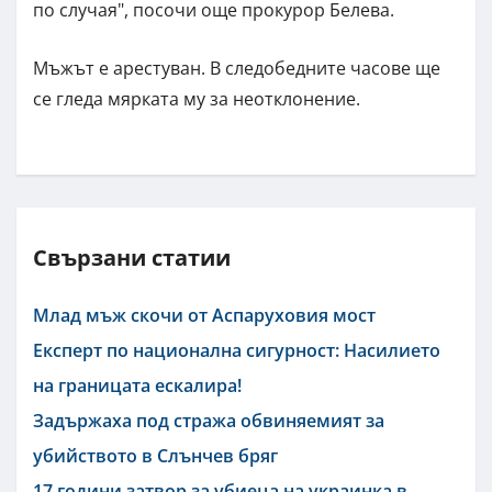
по случая", посочи още прокурор Белева.
Мъжът е арестуван. В следобедните часове ще
се гледа мярката му за неотклонение.
Свързани статии
Млад мъж скочи от Аспаруховия мост
Експерт по национална сигурност: Насилието
на границата ескалира!
Задържаха под стража обвиняемият за
убийството в Слънчев бряг
17 години затвор за убиеца на украинка в