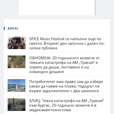
БУРГАС
SPICE Music Festival се напълни още по
светло: Вторият ден започна с далеч по-
силна публика
ОБНОВЕНА: 20-годишното момиче от
тежката катастрофа на АМ „Тракия“ е
спряло да диша, поставено е на
командно дишане
Потребителят има право сам да избере
какво да наеме на плажа. Чадърът не
върви задължително с два шезлонга
БЛИЦ: Тежка катастрофа на АМ „Тракия“
към Бургас, 20-годишно момиче е в
медикаментозна кома