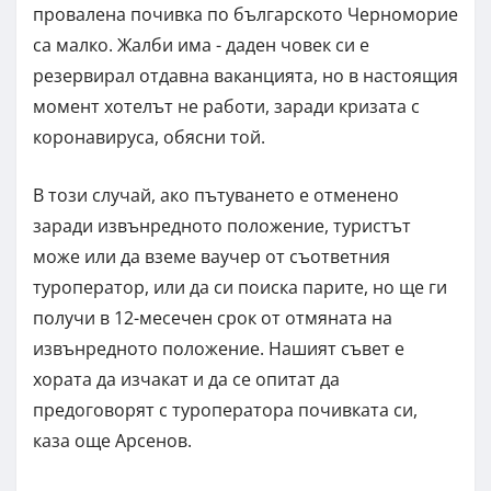
провалена почивка по българското Черноморие
са малко. Жалби има - даден човек си е
резервирал отдавна ваканцията, но в настоящия
момент хотелът не работи, заради кризата с
коронавируса, обясни той.
В този случай, ако пътуването е отменено
заради извънредното положение, туристът
може или да вземе ваучер от съответния
туроператор, или да си поиска парите, но ще ги
получи в 12-месечен срок от отмяната на
извънредното положение. Нашият съвет е
хората да изчакат и да се опитат да
предоговорят с туроператора почивката си,
каза още Арсенов.