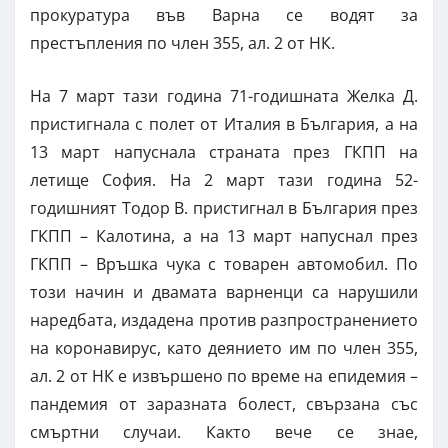
прокуратура във Варна се водят за
престъпления по член 355, ал. 2 от НК.
На 7 март тази година 71-годишната Желка Д.
пристигнала с полет от Италия в България, а на
13 март напуснала страната през ГКПП на
летище София. На 2 март тази година 52-
годишният Тодор В. пристигнал в България през
ГКПП – Калотина, а на 13 март напуснал през
ГКПП – Връшка чука с товарен автомобил. По
този начин и двамата варненци са нарушили
наредбата, издадена против разпространението
на коронавирус, като деянието им по член 355,
ал. 2 от НК е извършено по време на епидемия –
пандемия от заразната болест, свързана със
смъртни случаи. Както вече се знае,