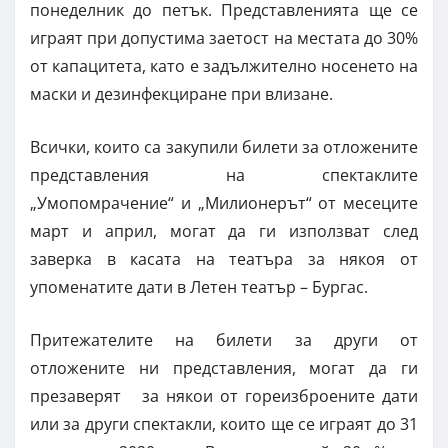
понеделник до петък. Представленията ще се
играят при допустима заетост на местата до 30%
от капацитета, като е задължително носенето на
маски и дезинфекциране при влизане.
Всички, които са закупили билети за отложените
представления на спектаклите
„Умопомрачение“ и „Милионерът“ от месеците
март и април, могат да ги използват след
заверка в касата на театъра за някоя от
упоменатите дати в Летен театър – Бургас.
Притежателите на билети за други от
отложените ни представления, могат да ги
презаверят за някои от гореизброените дати
или за други спектакли, които ще се играят до 31