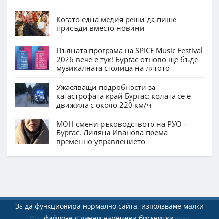
Когато една медия реши да пише
присъди вместо новини
Пълната програма на SPICE Music Festival
2026 вече е тук! Бургас отново ще бъде
музикалната столица на лятото
Ужасяващи подробности за
катастрофата край Бургас: колата се е
движила с около 220 км/ч
МОН смени ръководството на РУО –
Бургас. Лиляна Иванова поема
временно управлението
За да функционира нормално сайта, използваме малки
файлове с данни наречени бисквитки.
Пишете ни
Реклама
Екип
Общи условия