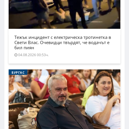
Тежък инцидент с електрическа тротинетка в
Свети Влас. Очевидци твърдят, че водачът е
бил пиян
04.08.2026 00:53ч.
БУРГАС