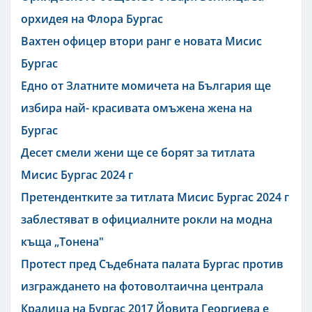
орхидея на Флора Бургас
Вахтен офицер втори ранг е новата Мисис
Бургас
Едно от Златните момичета на България ще
избира най- красивата омъжена жена на
Бургас
Десет смели жени ще се борят за титлата
Мисис Бургас 2024 г
Претендентките за титлата Мисис Бургас 2024 г
заблестяват в официалните рокли на модна
къща „Тонена"
Протест пред Съдебната палата Бургас против
изграждането на фотоволтаична централа
Кралица на Бургас 2017 Йовита Георгиева е