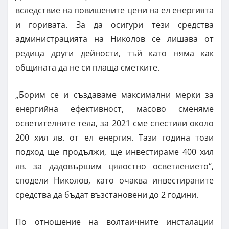
вследствие на повишените цени на ел енергията
и горивата. За да осигури тези средства
администрацията на Николов се лишава от
редица други дейности, тъй като няма как
общината да не си плаща сметките.
„Борим се и създаваме максимални мерки за
енергийна ефективност, масово сменяме
осветителните тела, за 2021 сме спестили около
200 хил лв. от ел енергия. Тази година този
подход ще продължи, ще инвестираме 400 хил
лв. за дадовършим цялостно осветлението“,
сподели Николов, като очаква инвестираните
средства да бъдат възстановени до 2 години.
По отношение на волтаичните инсталации