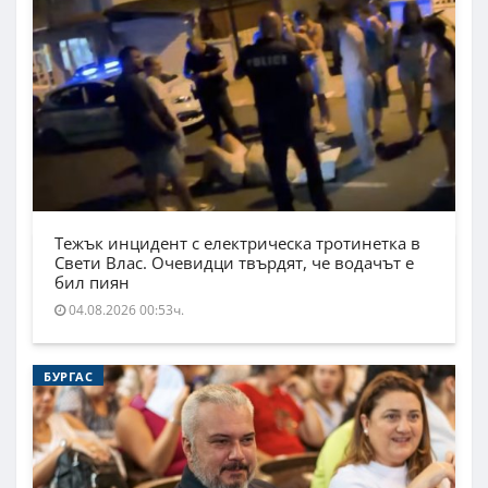
Тежък инцидент с електрическа тротинетка в
Свети Влас. Очевидци твърдят, че водачът е
бил пиян
04.08.2026 00:53ч.
БУРГАС