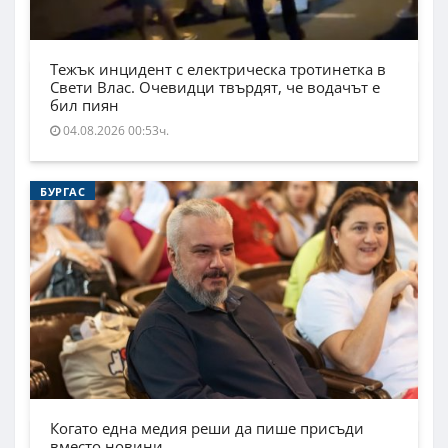
Тежък инцидент с електрическа тротинетка в
Свети Влас. Очевидци твърдят, че водачът е
бил пиян
04.08.2026 00:53ч.
БУРГАС
Когато една медия реши да пише присъди
вместо новини