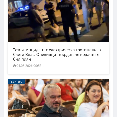
Тежък инцидент с електрическа тротинетка в
Свети Влас. Очевидци твърдят, че водачът е
бил пиян
04.08.2026 00:53ч.
БУРГАС