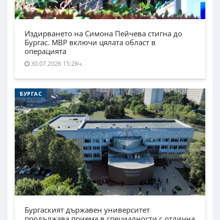
Издирването на Симона Пейчева стигна до
Бургас. МВР включи цялата област в
операцията
30.07.2026 15:28ч.
БУРГАС
Бургаският държавен университет
продължава приема в специалности с отлична