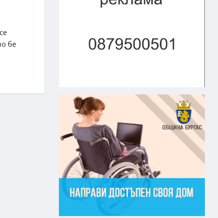
се
но бе