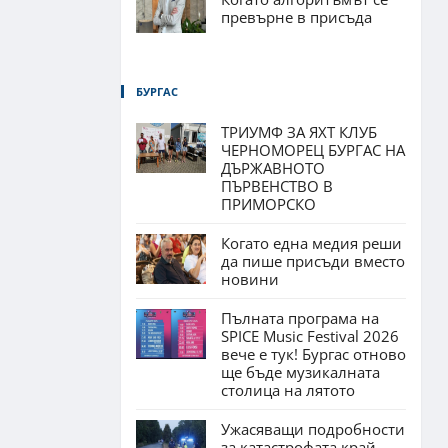
превърне в присъда
БУРГАС
ТРИУМФ ЗА ЯХТ КЛУБ
ЧЕРНОМОРЕЦ БУРГАС НА
ДЪРЖАВНОТО
ПЪРВЕНСТВО В
ПРИМОРСКО
Когато една медия реши
да пише присъди вместо
новини
Пълната програма на
SPICE Music Festival 2026
вече е тук! Бургас отново
ще бъде музикалната
столица на лятото
Ужасяващи подробности
за катастрофата край