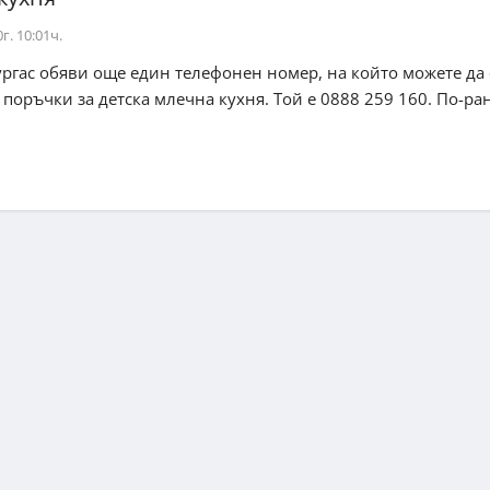
г. 10:01ч.
ргас обяви още един телефонен номер, на който можете да 
 поръчки за детска млечна кухня. Той е 0888 259 160. По-ра