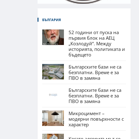
БЪЛГАРИЯ
52 години от пуска на
първия блок на АЕЦ
„Козлодуй“. Между
историята, политиката и
бъдещето
Българските бази не са
безплатни. Време е за
ПВО в замяна
Българските бази не са
безплатни. Време е за
ПВО в замяна
Микроцимент –
модерни повърхности с
характер
Когато алгоритъмът се